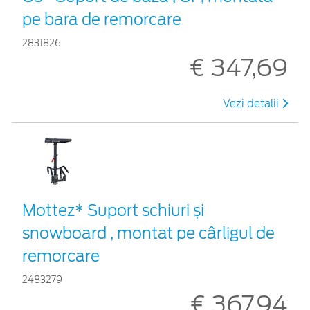
pe bara de remorcare
2831826
€ 347,69
Vezi detalii
Mottez* Suport schiuri și
snowboard , montat pe cârligul de
remorcare
2483279
€ 367,94