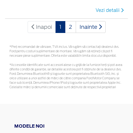
Vezi detalii
Inapoi
1
2
Inainte
*Preţ recomandat de vânzare, TVA inclus. Vă rugăm să contactaţi dealerul dvs.
Ford pentru costuri suplimentare de montare. Vă rugăm să rețineți că pot fi
necesare piese suplimentare. Oferta este valabilă în limita stocului disponibil.
*Accesoriile identificate sunt accesorii alese cu grijă de la furnizori terți și pot avea
diferite condiții de garanție, iar detaliile acestora pot fi obținute de la dealerul dvs.
Ford. Denumirea Bluetooth® și logourile sunt proprietatea Bluetooth SIG, Inc. și
orice utilizare a unor astfel de mărci de către compania Ford Motor Company se
face sub licență. Denumirea iPhone/iPod și logourile sunt proprietatea Apple Inc.
Celelalte mărci și denumiri comerciale sunt deținute de respectivii proprietari
MODELE NOI