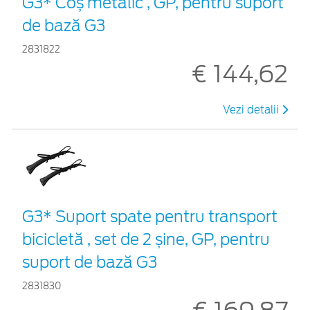
G3* Coș metalic , GP, pentru suport
de bază G3
2831822
€ 144,62
Vezi detalii
G3* Suport spate pentru transport
bicicletă , set de 2 șine, GP, pentru
suport de bază G3
2831830