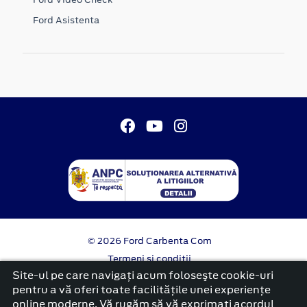
Ford Asistenta
© 2026 Ford Carbenta Com
Termeni si conditii
Confidentialitate
Site-ul pe care navigați acum foloseşte cookie-uri
Politica cookies
pentru a vă oferi toate facilitățile unei experiențe
online moderne. Vă rugăm să vă exprimați acordul
platformă dezvoltată de Workleto