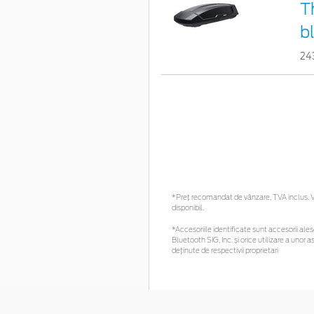
T
b
24
*Preţ recomandat de vânzare, TVA inclus. Vă
disponibil.
*Accesoriile identificate sunt accesorii alese
Bluetooth SIG, Inc. și orice utilizare a un
deținute de respectivii proprietari