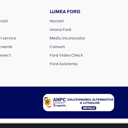
LUMEA FORD
vizii
Noutati
Istoria Ford
n service
Mediu inconjurator
ecvente
Consum
onnect
Ford Video Check
Ford Asistenta