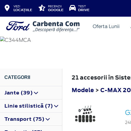
VEZI
RECENZII
TEST
LOCAȚIILE
GOOGLE
DRIVE
Oferta Lunii
C-MAX
2015
21 accesorii în Sis
CATEGORII
Modele
>
C-MAX 20
Jante (39)
Linie stilistică (7)
G
Transport (75)
24