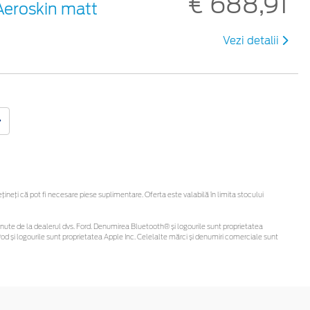
€ 688,91
Aeroskin matt
Vezi detalii
eți că pot fi necesare piese suplimentare. Oferta este valabilă în limita stocului
i obținute de la dealerul dvs. Ford. Denumirea Bluetooth® și logourile sunt proprietatea
d și logourile sunt proprietatea Apple Inc. Celelalte mărci și denumiri comerciale sunt