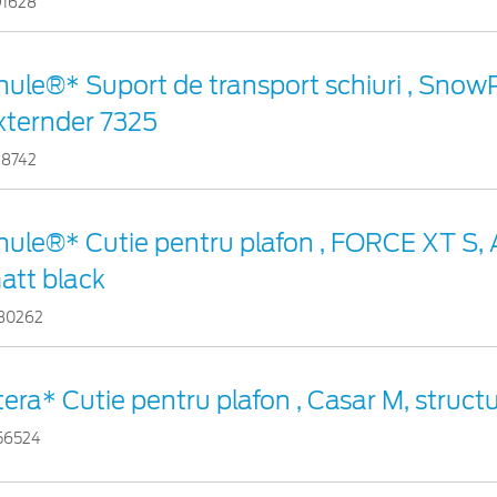
91628
hule®* Suport de transport schiuri , Snow
xternder 7325
18742
hule®* Cutie pentru plafon , FORCE XT S, 
att black
30262
tera* Cutie pentru plafon , Casar M, structu
56524