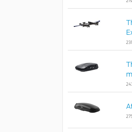
21
T
E
23
T
m
24
A
27