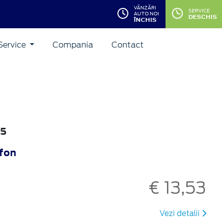
VÂNZĂRI
SERVICE
AUTO NOI
DESCHIS
ÎNCHIS
Service
Compania
Contact
15
afon
€ 13,53
Vezi detalii