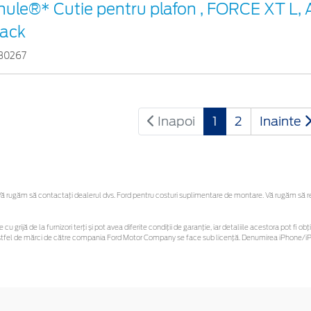
hule®* Cutie pentru plafon , FORCE XT L, 
lack
30267
Inapoi
1
2
Inainte
 rugăm să contactaţi dealerul dvs. Ford pentru costuri suplimentare de montare. Vă rugăm să rețin
 cu grijă de la furnizori terți și pot avea diferite condiții de garanție, iar detaliile acestora pot f
or astfel de mărci de către compania Ford Motor Company se face sub licență. Denumirea iPhone/iPo