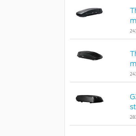
T
m
24
T
m
24
G
st
28