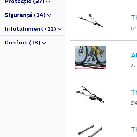
Protecţie (37)
Siguranţă (14)
T
Infotainment (11)
17
Confort (13)
A
27
T
21
T