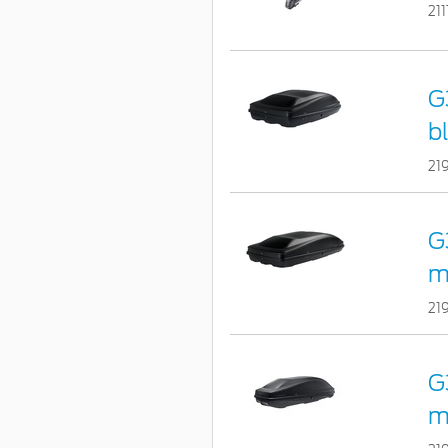
21
G
bl
21
G
ma
21
G
ma