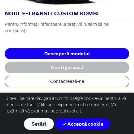
NOUL E-TRANSIT CUSTOM KOMBI
Pentru informații referitoare la preț, vă rugăm să ne
contactați
Descoperă modelul
Configurează
Contactează-ne
Site-ul pe care navigați acum foloseşte cookie-uri pentru a vă
oferi toate facilitățile unei experiențe online moderne. Vă
rugăm să vă exprimați acordul explicit.
Setări
Acceptă cookie