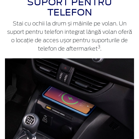
SUPORT PENTRU
TELEFON
Stai cu ochii la drum și mâinile pe volan. Un
suport pentru telefon integrat lângă volan oferă
o locație de acces ușor pentru suporturile de
3
telefon de aftermarket
.