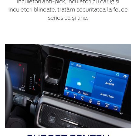
încuietori anti-pick, încuietori cu cârlig și
încuietori blindate, tratăm securitatea la fel de
serios ca și tine.