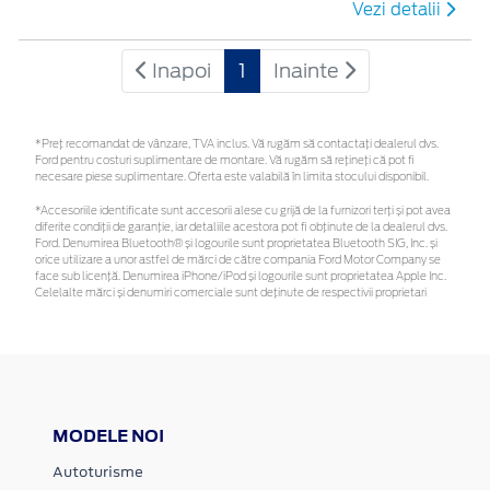
Vezi detalii
Inapoi
1
Inainte
*Preţ recomandat de vânzare, TVA inclus. Vă rugăm să contactaţi dealerul dvs.
Ford pentru costuri suplimentare de montare. Vă rugăm să rețineți că pot fi
necesare piese suplimentare. Oferta este valabilă în limita stocului disponibil.
*Accesoriile identificate sunt accesorii alese cu grijă de la furnizori terți și pot avea
diferite condiții de garanție, iar detaliile acestora pot fi obținute de la dealerul dvs.
Ford. Denumirea Bluetooth® și logourile sunt proprietatea Bluetooth SIG, Inc. și
orice utilizare a unor astfel de mărci de către compania Ford Motor Company se
face sub licență. Denumirea iPhone/iPod și logourile sunt proprietatea Apple Inc.
Celelalte mărci și denumiri comerciale sunt deținute de respectivii proprietari
MODELE NOI
Autoturisme