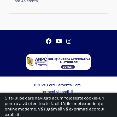
Ford Asistenta
© 2026 Ford Carbenta Com
Termeni si conditii
Confidentialitate
Site-ul pe care navigați acum foloseşte cookie-uri
Politica cookies
pentru a vă oferi toate facilitățile unei experiențe
online moderne. Vă rugăm să vă exprimați acordul
platformă dezvoltată de Workleto
explicit.