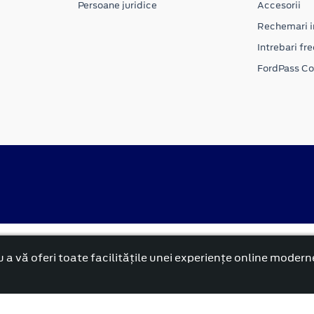
Persoane juridice
Accesorii
Rechemari i
Intrebari fr
FordPass C
alitate
Politica cookies
 a vă oferi toate facilitățile unei experiențe online modern