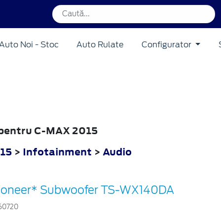
Auto Noi - Stoc
Auto Rulate
Configurator
o pentru C-MAX 2015
15
>
Infotainment
>
Audio
ioneer* Subwoofer TS-WX140DA
60720