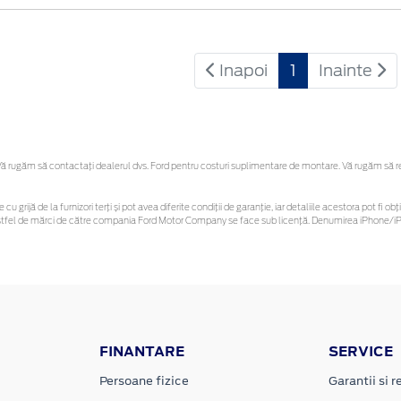
Inapoi
1
Inainte
 rugăm să contactaţi dealerul dvs. Ford pentru costuri suplimentare de montare. Vă rugăm să rețin
 cu grijă de la furnizori terți și pot avea diferite condiții de garanție, iar detaliile acestora pot f
or astfel de mărci de către compania Ford Motor Company se face sub licență. Denumirea iPhone/iPo
FINANTARE
SERVICE
Persoane fizice
Garantii si re