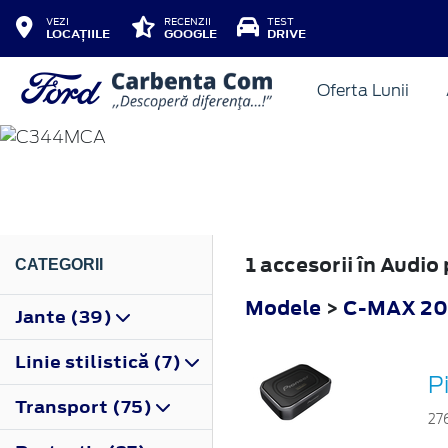
VEZI
RECENZII
TEST
LOCAȚIILE
GOOGLE
DRIVE
Oferta Lunii
C-MAX
2015
1 accesorii în Audi
CATEGORII
Modele
>
C-MAX 20
Jante (39)
Linie stilistică (7)
P
Transport (75)
27