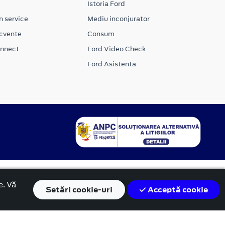
Istoria Ford
n service
Mediu inconjurator
ecvente
Consum
onnect
Ford Video Check
Ford Asistenta
e. Vă
Setări
cookie-uri
Acceptă cookie