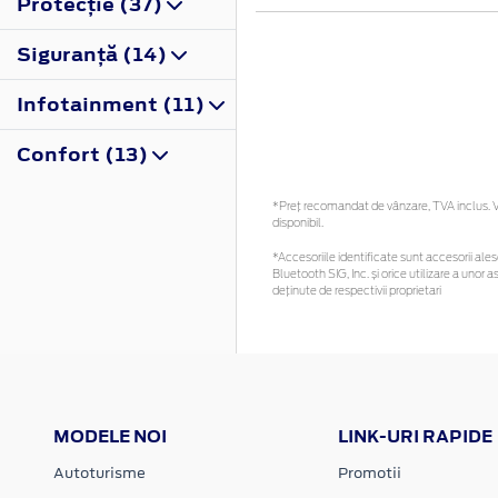
Protecţie (37)
Siguranţă (14)
Infotainment (11)
Confort (13)
*Preţ recomandat de vânzare, TVA inclus. Vă
disponibil.
*Accesoriile identificate sunt accesorii alese
Bluetooth SIG, Inc. și orice utilizare a un
deținute de respectivii proprietari
MODELE NOI
LINK-URI RAPIDE
Autoturisme
Promotii