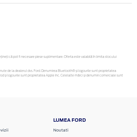
eți că pot fi necesare piese suplimentare. Oferta este valabilă în limita stocului
i obținute de la dealerul dvs. Ford. Denumirea Bluetooth® și logourile sunt proprietatea
d și logourile sunt proprietatea Apple Inc. Celelalte mărci și denumiri comerciale sunt
LUMEA FORD
vizii
Noutati