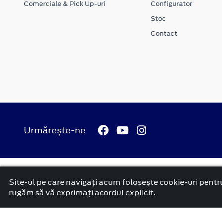
Comerciale & Pick Up-uri
Configurator
Stoc
Contact
Urmărește-ne
© 2026 Ford Carbenta Com
Termeni si conditii
Confidenti
Site-ul pe care navigați acum foloseşte cookie-uri pentru
platformă dezvoltată de Workleto
rugăm să vă exprimați acordul explicit.