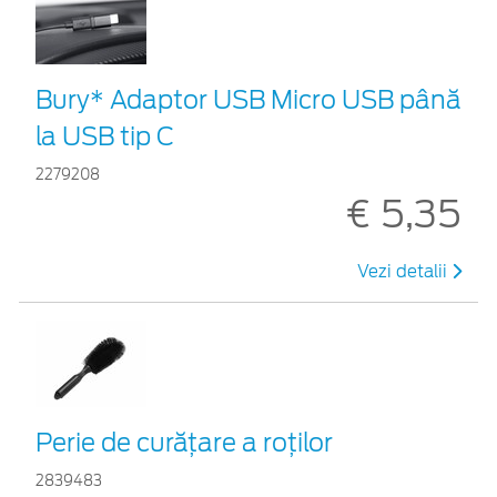
Bury* Adaptor USB Micro USB până
la USB tip C
2279208
€ 5,35
Vezi detalii
Perie de curățare a roților
2839483