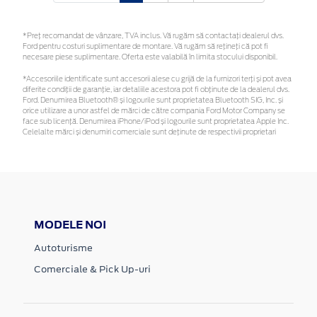
*Preţ recomandat de vânzare, TVA inclus. Vă rugăm să contactaţi dealerul dvs.
Ford pentru costuri suplimentare de montare. Vă rugăm să rețineți că pot fi
necesare piese suplimentare. Oferta este valabilă în limita stocului disponibil.
*Accesoriile identificate sunt accesorii alese cu grijă de la furnizori terți și pot avea
diferite condiții de garanție, iar detaliile acestora pot fi obținute de la dealerul dvs.
Ford. Denumirea Bluetooth® și logourile sunt proprietatea Bluetooth SIG, Inc. și
orice utilizare a unor astfel de mărci de către compania Ford Motor Company se
face sub licență. Denumirea iPhone/iPod și logourile sunt proprietatea Apple Inc.
Celelalte mărci și denumiri comerciale sunt deținute de respectivii proprietari
MODELE NOI
Autoturisme
Comerciale & Pick Up-uri