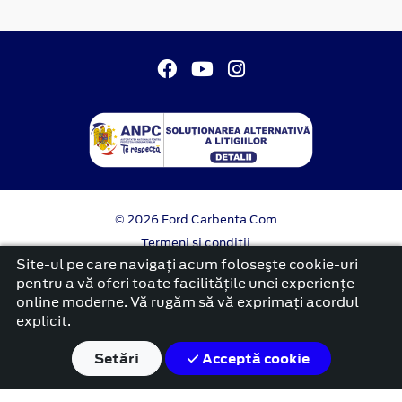
© 2026 Ford Carbenta Com
Termeni si conditii
Confidentialitate
Site-ul pe care navigați acum foloseşte cookie-uri
Politica cookies
pentru a vă oferi toate facilitățile unei experiențe
online moderne. Vă rugăm să vă exprimați acordul
platformă dezvoltată de Workleto
explicit.
Setări
Acceptă cookie