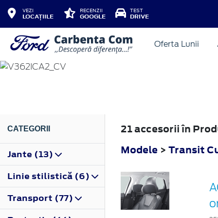
VEZI
RECENZII
TEST
LOCAȚIILE
GOOGLE
DRIVE
Oferta Lunii
TRANSIT CUSTOM
2019
21 accesorii în Pr
CATEGORII
Modele
>
Transit 
Jante (13)
Linie stilistică (6)
A
Transport (77)
o