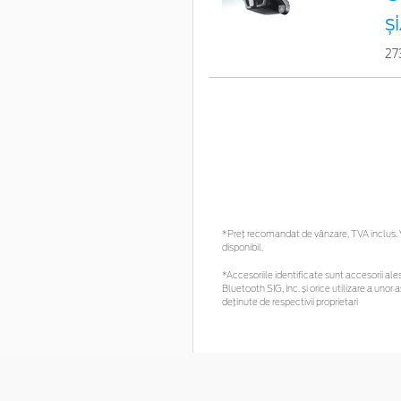
ș
27
*Preţ recomandat de vânzare, TVA inclus. Vă
disponibil.
*Accesoriile identificate sunt accesorii ales
Bluetooth SIG, Inc. și orice utilizare a un
deținute de respectivii proprietari