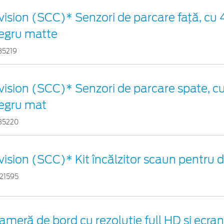
vision (SCC)* Senzori de parcare faţă, cu 4
egru matte
35219
vision (SCC)* Senzori de parcare spate, cu
egru mat
35220
vision (SCC)* Kit încălzitor scaun pentru
21595
ameră de bord cu rezoluție full HD și ecr