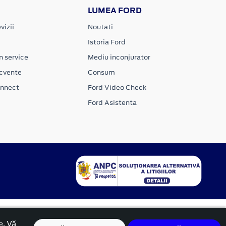
LUMEA FORD
vizii
Noutati
Istoria Ford
n service
Mediu inconjurator
ecvente
Consum
onnect
Ford Video Check
Ford Asistenta
e. Vă