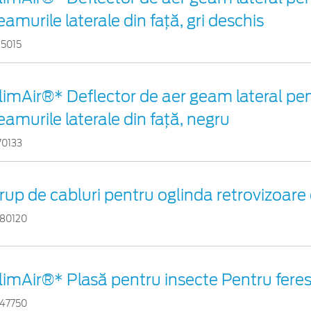
eamurile laterale din faţă, gri deschis
15015
limAir®* Deflector de aer geam lateral pe
eamurile laterale din faţă, negru
70133
rup de cabluri pentru oglinda retrovizoare 
80120
limAir®* Plasă pentru insecte Pentru ferest
47750