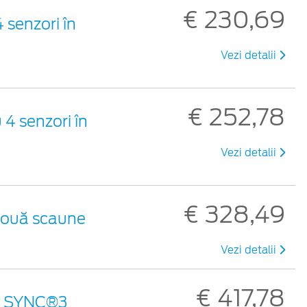
€ 230,69
 senzori în
Vezi detalii
€ 252,78
 4 senzori în
Vezi detalii
€ 328,49
 două scaune
Vezi detalii
€ 417,78
an SYNC®3