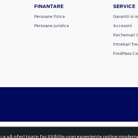
FINANTARE
SERVICE
Persoane fizice
Garantii si re
Persoane juridice
Accesorii
Rechemari i
Intrebari fr
FordPass C
alitate
Politica cookies
 a vă oferi toate facilitățile unei experiențe online modern