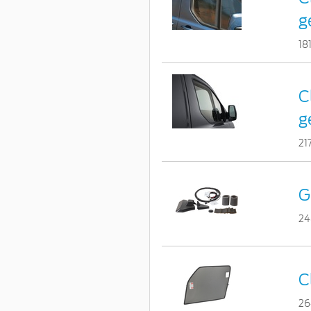
g
18
C
g
21
G
24
C
26