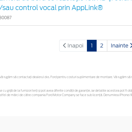
i/sau control vocal prin AppLink®
30087
Inapoi
1
2
Inainte
 rugăm să contactaţi dealerul dvs. Ford pentru costuri suplimentare de montare. Vă rugăm să reți
e cu grijă de la furnizori terți și pot avea diferite condiții de garanție, iar detaliile acestora pot 
or astfel de mărci de către compania Ford Motor Company se face sub licență. Denumirea iPhone/iP