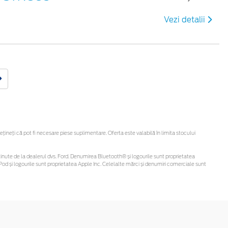
Vezi detalii
neți că pot fi necesare piese suplimentare. Oferta este valabilă în limita stocului
fi obținute de la dealerul dvs. Ford. Denumirea Bluetooth® și logourile sunt proprietatea
od și logourile sunt proprietatea Apple Inc. Celelalte mărci și denumiri comerciale sunt