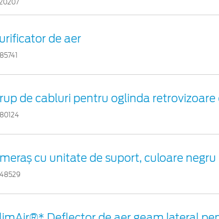
20207
urificator de aer
85741
rup de cabluri pentru oglinda retrovizoare 
80124
meraș cu unitate de suport, culoare negru
48529
limAir®* Deflector de aer geam lateral pe