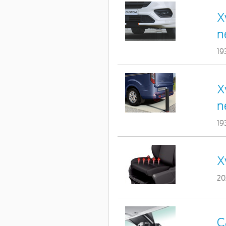
X
n
19
X
n
19
X
20
C