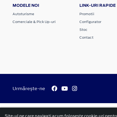
MODELE NOI
LINK-URI RAPIDE
Autoturisme
Promotii
Comerciale & Pick Up-uri
Configurator
Stoc
Contact
Urmărește-ne
© 2026 Ford Carbenta Com
Termeni si conditii
Confidenti
Site-ul pe care navigați acum foloseşte cookie-uri pentru