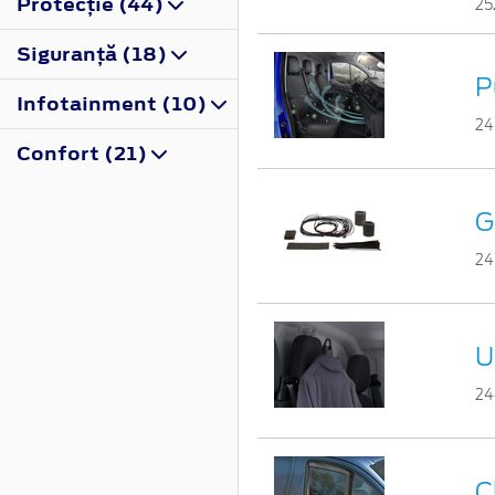
Protecţie (44)
25
Siguranţă (18)
P
Infotainment (10)
24
Confort (21)
G
24
U
24
C