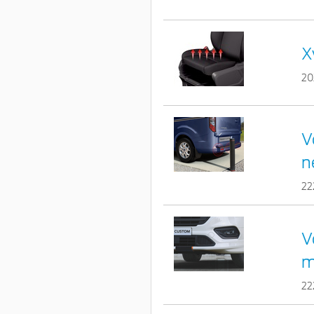
X
20
V
n
22
V
m
22