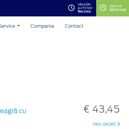
VÂNZĂRI
SERVICE
AUTO NOI
DESCHIS
ÎNCHIS
Service
Compania
Contact
€ 43,45
neagră cu
Vezi detalii