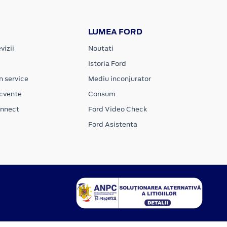
LUMEA FORD
vizii
Noutati
Istoria Ford
n service
Mediu inconjurator
ecvente
Consum
onnect
Ford Video Check
Ford Asistenta