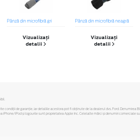
Pânză din microfibră gri
Pânză din microfibră neagră
Vizualizați
Vizualizați
detalii
detalii
bil.
ferite condiții de garanție, iar detaliile acestora pot fi obținute de la dealerul dvs. Ford. Denumirea 
hone/iPod și logourile sunt proprietatea Apple Inc. Celelalte mărci și denumiri comerciale sunt 