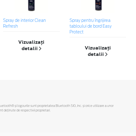
Spray de interior Clean
Spray pentru îngrijirea
Refresh
tabloului de bord Easy
Protect
Vizualizați
Vizualizați
detalii
detalii
Bluetooth® și logourile sunt proprietatea Bluetooth SIG, Inc. și orice utilizare a unor
deținute de respectivii proprietari.