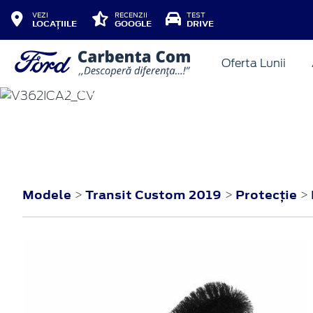
VEZI
RECENZII
TEST
LOCAȚIILE
GOOGLE
DRIVE
Oferta Lunii
TRANSIT CUSTOM
2019
Modele
Transit Custom 2019
Protecţie
>
>
>