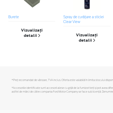
Burete
Spray de curățare a sticlei
Clear View
Vizualizați
Vizualizați
detalii
detalii
*Preţ recomandat de vânzare, TVA inclus. Oferta este valabilă în limita stocului disponi
*Accesoriile identificate sunt accesorii alese cu grijă de la furnizori terți și pot avea di
astfel de mărci de către compania Ford Motor Company se face sub licență. Denumirea iP