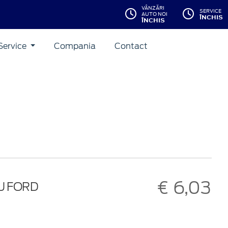
VÂNZĂRI
SERVICE
AUTO NOI
ÎNCHIS
ÎNCHIS
Service
Compania
Contact
€ 6,03
U FORD