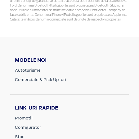
diferite condiții de garanție, iar detaliile acestora pot fi obținute de la dealerul dvs.
Ford. Denumirea Bluetooth® și logourile sunt proprietatea Bluetooth SIG, Inc. și
orice utilizare a unor astfel de mărci de către compania Ford Motor Company se
face sub licență. Denumirea iPhone/iPod și logourile sunt proprietatea Apple Inc.
Celelalte mărci și denumiri comerciale sunt deținute de respectivii proprietari
MODELE NOI
Autoturisme
Comerciale & Pick Up-uri
LINK-URI RAPIDE
Promotii
Configurator
Stoc