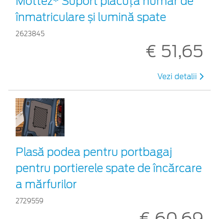
Mottez* Suport plăcuță număr de
înmatriculare și lumină spate
2623845
€ 51,65
Vezi detalii
Plasă podea pentru portbagaj
pentru portierele spate de încărcare
a mărfurilor
2729559
€ 60,69