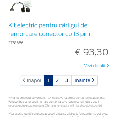
Kit electric pentru cârligul de
remorcare conector cu 13 pini
2778686
€ 93,30
Vezi detalii
Inapoi
1
2
3
Inainte
*Preţ recomandat de vânzare, TVA inclus. Vă rugăm să contactaţi dealerul dvs.
Ford pentru costuri suplimentare de montare. Vă rugăm să rețineți că pot fi
necesare piese suplimentare. Oferta este valabilă în limita stocului disponibil.
*Accesoriile identificate sunt accesorii alese cu grijă de la furnizori terți și pot avea