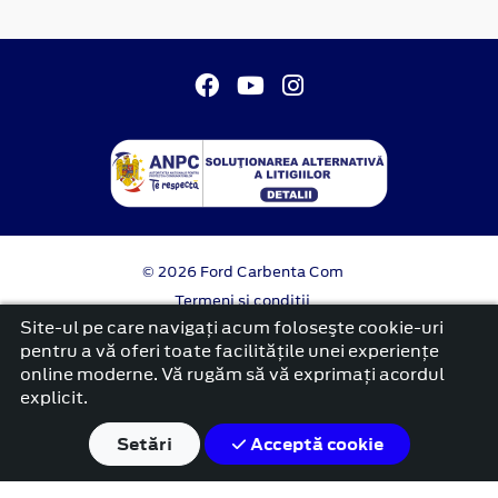
© 2026 Ford Carbenta Com
Termeni si conditii
Confidentialitate
Site-ul pe care navigați acum foloseşte cookie-uri
Politica cookies
pentru a vă oferi toate facilitățile unei experiențe
online moderne. Vă rugăm să vă exprimați acordul
platformă dezvoltată de Workleto
explicit.
Setări
Acceptă cookie