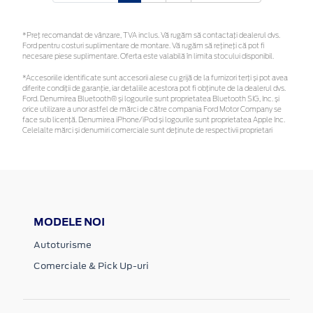
*Preţ recomandat de vânzare, TVA inclus. Vă rugăm să contactaţi dealerul dvs.
Ford pentru costuri suplimentare de montare. Vă rugăm să rețineți că pot fi
necesare piese suplimentare. Oferta este valabilă în limita stocului disponibil.
*Accesoriile identificate sunt accesorii alese cu grijă de la furnizori terți și pot avea
diferite condiții de garanție, iar detaliile acestora pot fi obținute de la dealerul dvs.
Ford. Denumirea Bluetooth® și logourile sunt proprietatea Bluetooth SIG, Inc. și
orice utilizare a unor astfel de mărci de către compania Ford Motor Company se
face sub licență. Denumirea iPhone/iPod și logourile sunt proprietatea Apple Inc.
Celelalte mărci și denumiri comerciale sunt deținute de respectivii proprietari
MODELE NOI
Autoturisme
Comerciale & Pick Up-uri