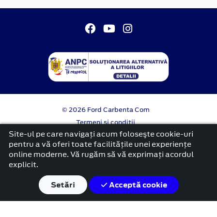
© 2026 Ford Carbenta Com
Termeni si conditii
Confidentialitate
Site-ul pe care navigați acum foloseşte cookie-uri
Politica cookies
pentru a vă oferi toate facilitățile unei experiențe
online moderne. Vă rugăm să vă exprimați acordul
platformă dezvoltată de Workleto
explicit.
Setări
Acceptă cookie