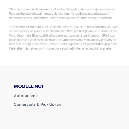
*Preţ recomandat de vânzare, TVA inclus. Vă rugăm să contactaţi dealerul dvs.
Ford pentru costuri suplimentare de montare. Vă rugăm să rețineți că pot fi
necesare piese suplimentare. Oferta este valabilă în limita stocului disponibil.
*Accesoriile identificate sunt accesorii alese cu grijă de la furnizori terți și pot avea
diferite condiții de garanție, iar detaliile acestora pot fi obținute de la dealerul dvs.
Ford. Denumirea Bluetooth® și logourile sunt proprietatea Bluetooth SIG, Inc. și
orice utilizare a unor astfel de mărci de către compania Ford Motor Company se
face sub licență. Denumirea iPhone/iPod și logourile sunt proprietatea Apple Inc.
Celelalte mărci și denumiri comerciale sunt deținute de respectivii proprietari
MODELE NOI
Autoturisme
Comerciale & Pick Up-uri