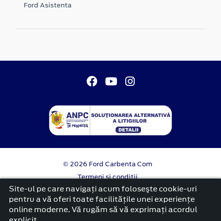
Ford Asistenta
© 2026 Ford Carbenta Com
Termeni si conditii
Confidentialitate
Site-ul pe care navigați acum foloseşte cookie-uri
Politica cookies
pentru a vă oferi toate facilitățile unei experiențe
online moderne. Vă rugăm să vă exprimați acordul
platformă dezvoltată de Workleto
explicit.