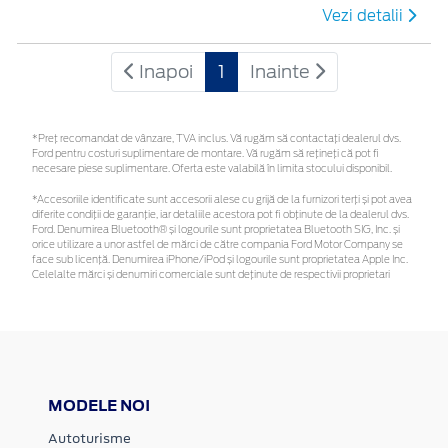
Vezi detalii
Inapoi
1
Inainte
*Preţ recomandat de vânzare, TVA inclus. Vă rugăm să contactaţi dealerul dvs.
Ford pentru costuri suplimentare de montare. Vă rugăm să rețineți că pot fi
necesare piese suplimentare. Oferta este valabilă în limita stocului disponibil.
*Accesoriile identificate sunt accesorii alese cu grijă de la furnizori terți și pot avea
diferite condiții de garanție, iar detaliile acestora pot fi obținute de la dealerul dvs.
Ford. Denumirea Bluetooth® și logourile sunt proprietatea Bluetooth SIG, Inc. și
orice utilizare a unor astfel de mărci de către compania Ford Motor Company se
face sub licență. Denumirea iPhone/iPod și logourile sunt proprietatea Apple Inc.
Celelalte mărci și denumiri comerciale sunt deținute de respectivii proprietari
MODELE NOI
Autoturisme