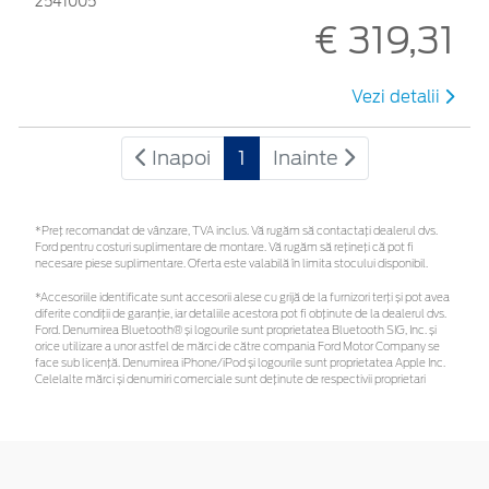
2541005
€ 319,31
Vezi detalii
Inapoi
1
Inainte
*Preţ recomandat de vânzare, TVA inclus. Vă rugăm să contactaţi dealerul dvs.
Ford pentru costuri suplimentare de montare. Vă rugăm să rețineți că pot fi
necesare piese suplimentare. Oferta este valabilă în limita stocului disponibil.
*Accesoriile identificate sunt accesorii alese cu grijă de la furnizori terți și pot avea
diferite condiții de garanție, iar detaliile acestora pot fi obținute de la dealerul dvs.
Ford. Denumirea Bluetooth® și logourile sunt proprietatea Bluetooth SIG, Inc. și
orice utilizare a unor astfel de mărci de către compania Ford Motor Company se
face sub licență. Denumirea iPhone/iPod și logourile sunt proprietatea Apple Inc.
Celelalte mărci și denumiri comerciale sunt deținute de respectivii proprietari