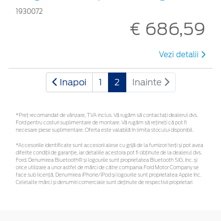
1930072
€ 686,59
Vezi detalii
Inapoi
1
2
Inainte
*Preţ recomandat de vânzare, TVA inclus. Vă rugăm să contactaţi dealerul dvs.
Ford pentru costuri suplimentare de montare. Vă rugăm să rețineți că pot fi
necesare piese suplimentare. Oferta este valabilă în limita stocului disponibil.
*Accesoriile identificate sunt accesorii alese cu grijă de la furnizori terți și pot avea
diferite condiții de garanție, iar detaliile acestora pot fi obținute de la dealerul dvs.
Ford. Denumirea Bluetooth® și logourile sunt proprietatea Bluetooth SIG, Inc. și
orice utilizare a unor astfel de mărci de către compania Ford Motor Company se
face sub licență. Denumirea iPhone/iPod și logourile sunt proprietatea Apple Inc.
Celelalte mărci și denumiri comerciale sunt deținute de respectivii proprietari