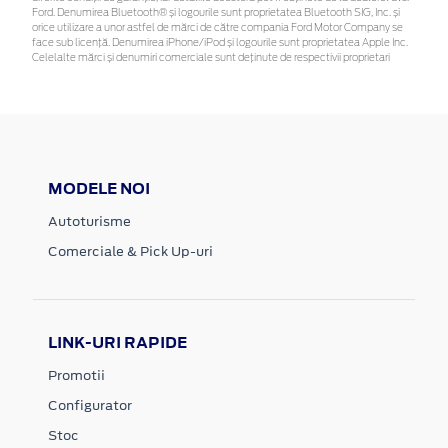
Ford. Denumirea Bluetooth® și logourile sunt proprietatea Bluetooth SIG, Inc. și
orice utilizare a unor astfel de mărci de către compania Ford Motor Company se
face sub licență. Denumirea iPhone/iPod și logourile sunt proprietatea Apple Inc.
Celelalte mărci și denumiri comerciale sunt deținute de respectivii proprietari
MODELE NOI
Autoturisme
Comerciale & Pick Up-uri
LINK-URI RAPIDE
Promotii
Configurator
Stoc