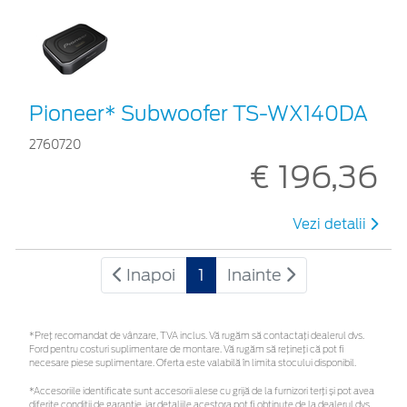
Pioneer* Subwoofer TS-WX140DA
2760720
€ 196,36
Vezi detalii
Inapoi
1
Inainte
*Preţ recomandat de vânzare, TVA inclus. Vă rugăm să contactaţi dealerul dvs.
Ford pentru costuri suplimentare de montare. Vă rugăm să rețineți că pot fi
necesare piese suplimentare. Oferta este valabilă în limita stocului disponibil.
*Accesoriile identificate sunt accesorii alese cu grijă de la furnizori terți și pot avea
diferite condiții de garanție, iar detaliile acestora pot fi obținute de la dealerul dvs.