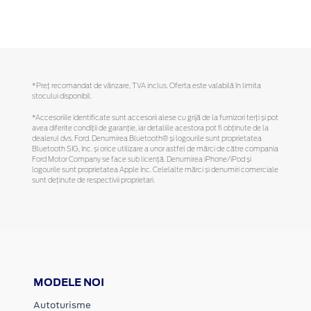
*Preţ recomandat de vânzare, TVA inclus. Oferta este valabilă în limita
stocului disponibil.
*Accesoriile identificate sunt accesorii alese cu grijă de la furnizori terți și pot
avea diferite condiții de garanție, iar detaliile acestora pot fi obținute de la
dealerul dvs. Ford. Denumirea Bluetooth® și logourile sunt proprietatea
Bluetooth SIG, Inc. și orice utilizare a unor astfel de mărci de către compania
Ford Motor Company se face sub licență. Denumirea iPhone/iPod și
logourile sunt proprietatea Apple Inc. Celelalte mărci și denumiri comerciale
sunt deținute de respectivii proprietari.
MODELE NOI
Autoturisme