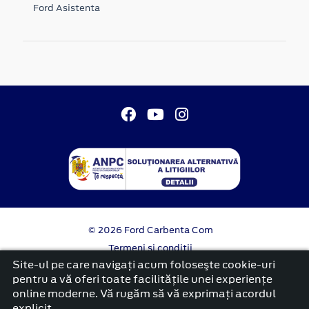
Ford Asistenta
© 2026 Ford Carbenta Com
Termeni si conditii
Confidentialitate
Site-ul pe care navigați acum foloseşte cookie-uri
Politica cookies
pentru a vă oferi toate facilitățile unei experiențe
online moderne. Vă rugăm să vă exprimați acordul
platformă dezvoltată de Workleto
explicit.