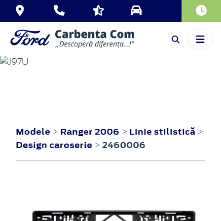
RANGER
2006
Modele
Ranger 2006
Linie stilistică
>
>
>
Design caroserie
2460006
>