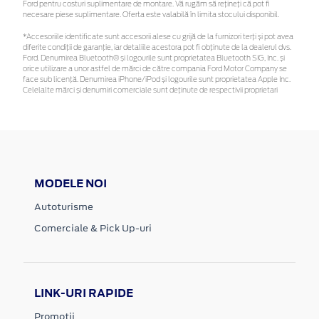
Ford pentru costuri suplimentare de montare. Vă rugăm să rețineți că pot fi
necesare piese suplimentare. Oferta este valabilă în limita stocului disponibil.
*Accesoriile identificate sunt accesorii alese cu grijă de la furnizori terți și pot avea
diferite condiții de garanție, iar detaliile acestora pot fi obținute de la dealerul dvs.
Ford. Denumirea Bluetooth® și logourile sunt proprietatea Bluetooth SIG, Inc. și
orice utilizare a unor astfel de mărci de către compania Ford Motor Company se
face sub licență. Denumirea iPhone/iPod și logourile sunt proprietatea Apple Inc.
Celelalte mărci și denumiri comerciale sunt deținute de respectivii proprietari
MODELE NOI
Autoturisme
Comerciale & Pick Up-uri
LINK-URI RAPIDE
Promotii