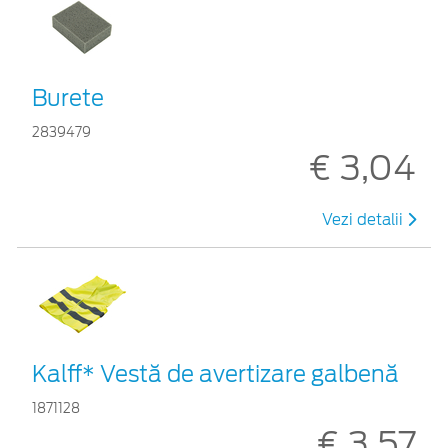
Burete
2839479
€ 3,04
Vezi detalii
Kalff* Vestă de avertizare galbenă
1871128
€ 3,57