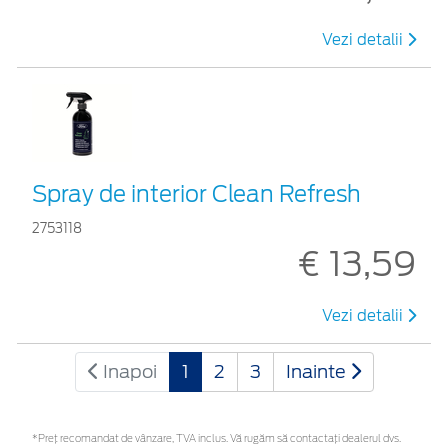
Vezi detalii
Spray de interior Clean Refresh
2753118
€ 13,59
Vezi detalii
Inapoi
1
2
3
Inainte
*Preţ recomandat de vânzare, TVA inclus. Vă rugăm să contactaţi dealerul dvs.