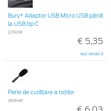
Bury* Adaptor USB Micro USB până
la USB tip C
2279208
€ 5,35
Vezi detalii
Perie de curățare a roților
2839483
€ 6,03