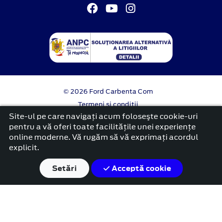
© 2026 Ford Carbenta Com
Termeni si conditii
Confidentialitate
Site-ul pe care navigați acum foloseşte cookie-uri
Politica cookies
pentru a vă oferi toate facilitățile unei experiențe
online moderne. Vă rugăm să vă exprimați acordul
platformă dezvoltată de Workleto
explicit.
Setări
Acceptă cookie