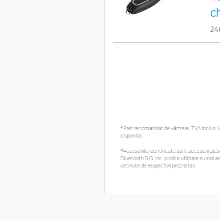
ch
24
*Preţ recomandat de vânzare, TVA inclus. Vă
disponibil.
*Accesoriile identificate sunt accesorii alese
Bluetooth SIG, Inc. și orice utilizare a un
deținute de respectivii proprietari