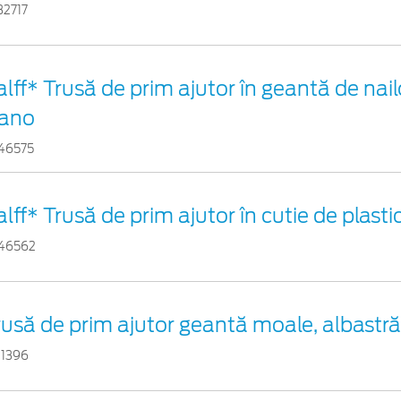
32717
alff* Trusă de prim ajutor în geantă de nail
ano
46575
alff* Trusă de prim ajutor în cutie de plast
46562
rusă de prim ajutor geantă moale, albastră
11396