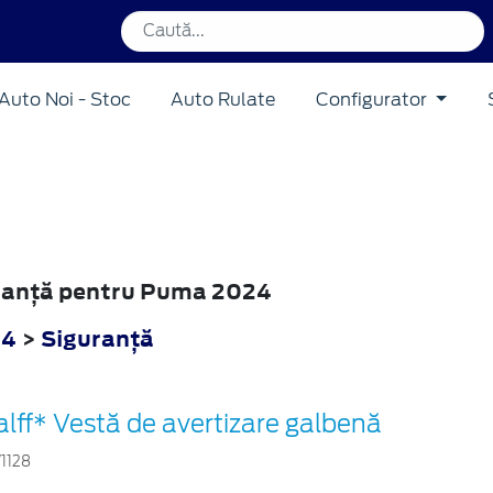
Auto Noi - Stoc
Auto Rulate
Configurator
guranţă pentru Puma 2024
24
>
Siguranţă
alff* Vestă de avertizare galbenă
71128