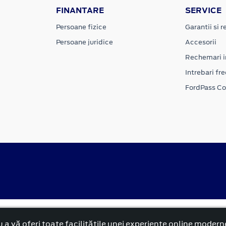
FINANTARE
SERVICE
Persoane fizice
Garantii si re
Persoane juridice
Accesorii
Rechemari i
Intrebari fr
FordPass C
alitate
Politica cookies
 a vă oferi toate facilitățile unei experiențe online modern