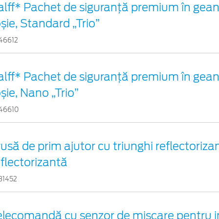
alff* Pachet de siguranţă premium în gean
oșie, Standard „Trio”
46612
alff* Pachet de siguranţă premium în gean
șie, Nano „Trio”
46610
rusă de prim ajutor cu triunghi reflectorizan
eflectorizantă
31452
elecomandă cu senzor de mișcare pentru in