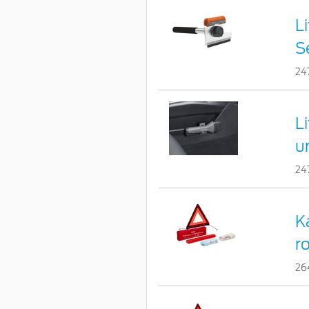
L
S
24
L
u
24
K
r
26