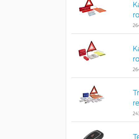
K
r
26
K
ro
26
T
r
24
T