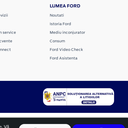
LUMEA FORD
vizii
Noutati
Istoria Ford
n service
Mediu inconjurator
ecvente
Consum
onnect
Ford Video Check
Ford Asistenta
e. Vă