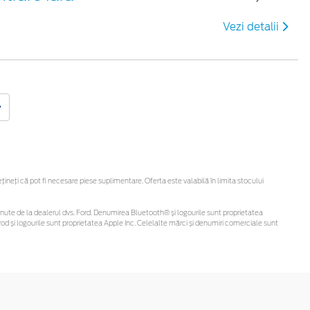
Vezi detalii
eți că pot fi necesare piese suplimentare. Oferta este valabilă în limita stocului
i obținute de la dealerul dvs. Ford. Denumirea Bluetooth® și logourile sunt proprietatea
d și logourile sunt proprietatea Apple Inc. Celelalte mărci și denumiri comerciale sunt