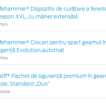
ifehammer* Dispozitiv de curățare a ferestr
eason XXL, cu mâner extensibil
71674
ifehammer* Ciocan pentru spart geamul în
rgenţă Evolution,automat
71504
alff* Pachet de siguranţă premium în gean
oșie, Standard „Duo”
46608