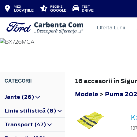
VEZI
RECENZII
TEST
LOCAȚIILE
GOOGLE
DRIVE
Oferta Lunii
PUMA
2024
16 accesorii în Si
CATEGORII
Modele
>
Puma 20
Jante (26)
Linie stilistică (8)
K
Transport (47)
18