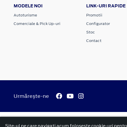
MODELE NOI
LINK-URI RAPIDE
Autoturisme
Promotii
Comerciale & Pick Up-uri
Configurator
Stoc
Contact
Urmărește-ne
© 2026 Ford Carbenta Com
Termeni si conditii
Confidenti
Site-ul pe care navigați acum foloseşte cookie-uri pentru