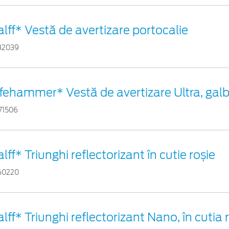
alff* Vestă de avertizare portocalie
82039
ifehammer* Vestă de avertizare Ultra, gal
71506
lff* Triunghi reflectorizant în cutie roșie
60220
lff* Triunghi reflectorizant Nano, în cutia 