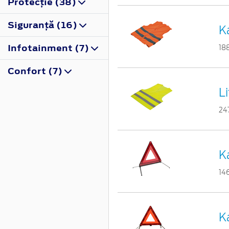
Protecţie (38)
Siguranţă (16)
K
Infotainment (7)
18
Confort (7)
L
24
Ka
14
Ka