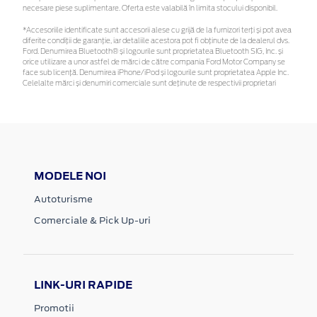
necesare piese suplimentare. Oferta este valabilă în limita stocului disponibil.
*Accesoriile identificate sunt accesorii alese cu grijă de la furnizori terți și pot avea
diferite condiții de garanție, iar detaliile acestora pot fi obținute de la dealerul dvs.
Ford. Denumirea Bluetooth® și logourile sunt proprietatea Bluetooth SIG, Inc. și
orice utilizare a unor astfel de mărci de către compania Ford Motor Company se
face sub licență. Denumirea iPhone/iPod și logourile sunt proprietatea Apple Inc.
Celelalte mărci și denumiri comerciale sunt deținute de respectivii proprietari
MODELE NOI
Autoturisme
Comerciale & Pick Up-uri
LINK-URI RAPIDE
Promotii