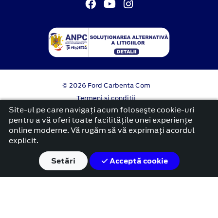
© 2026 Ford Carbenta Com
Termeni si conditii
Confidentialitate
Site-ul pe care navigați acum foloseşte cookie-uri
Politica cookies
pentru a vă oferi toate facilitățile unei experiențe
online moderne. Vă rugăm să vă exprimați acordul
platformă dezvoltată de Workleto
explicit.
Setări
Acceptă cookie