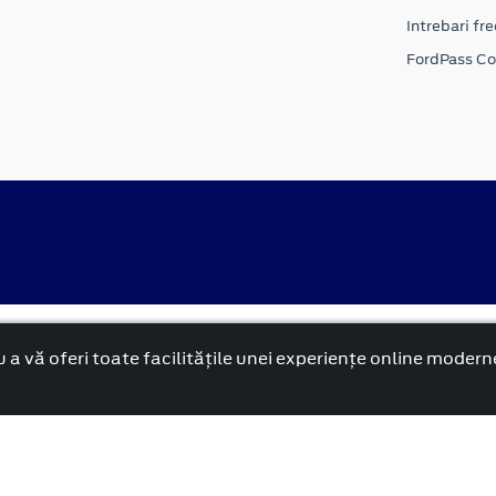
Intrebari fr
FordPass C
alitate
Politica cookies
 a vă oferi toate facilitățile unei experiențe online modern