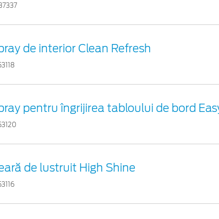
37337
pray de interior Clean Refresh
53118
pray pentru îngrijirea tabloului de bord Ea
53120
eară de lustruit High Shine
53116