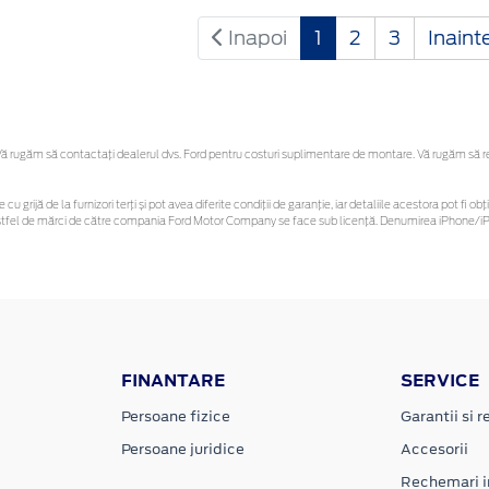
Inapoi
1
2
3
Inaint
 rugăm să contactaţi dealerul dvs. Ford pentru costuri suplimentare de montare. Vă rugăm să rețin
 cu grijă de la furnizori terți și pot avea diferite condiții de garanție, iar detaliile acestora pot f
or astfel de mărci de către compania Ford Motor Company se face sub licență. Denumirea iPhone/iPo
FINANTARE
SERVICE
Persoane fizice
Garantii si re
Persoane juridice
Accesorii
Rechemari i