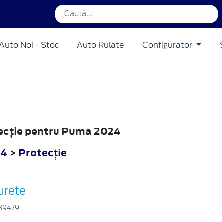
Auto Noi - Stoc
Auto Rulate
Configurator
tecţie pentru Puma 2024
24
>
Protecţie
urete
39479