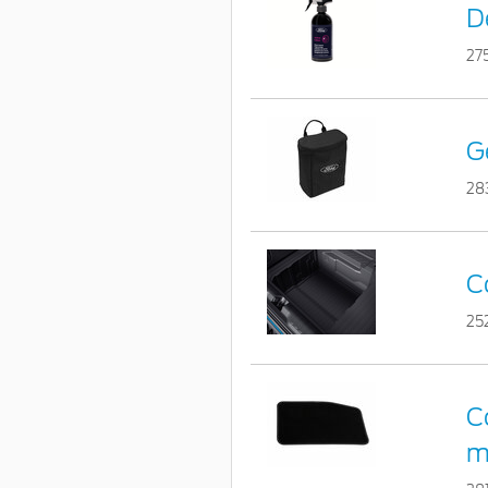
D
27
G
28
C
25
C
m