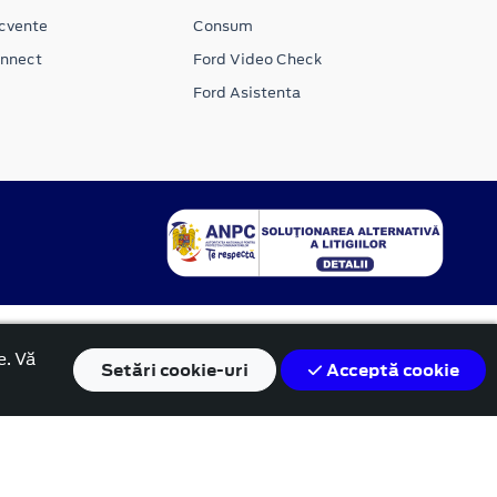
ecvente
Consum
onnect
Ford Video Check
Ford Asistenta
e. Vă
Setări
cookie-uri
Acceptă cookie