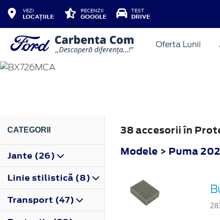
VEZI
RECENZII
TEST
LOCAȚIILE
GOOGLE
DRIVE
Oferta Lunii
PUMA
2024
38 accesorii în Pro
CATEGORII
Modele
>
Puma 20
Jante (26)
Linie stilistică (8)
B
Transport (47)
28