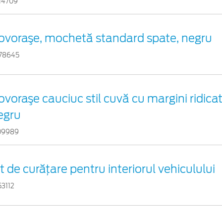
14709
ovoraşe, mochetă standard spate, negru
78645
ovoraşe cauciuc stil cuvă cu margini ridicat
egru
09989
it de curățare pentru interiorul vehiculului
53112