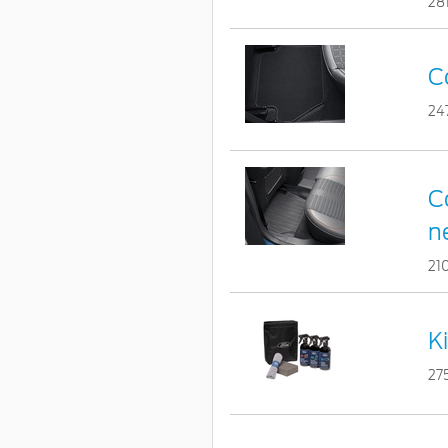
28
C
24
C
n
21
K
27