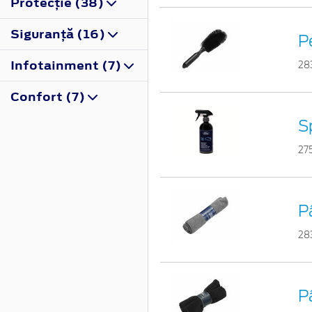
Protecţie (38)
Siguranţă (16)
Pe
Infotainment (7)
28
Confort (7)
S
27
P
28
P