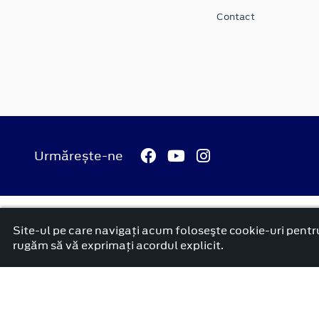
Contact
Urmărește-ne
© 2026 Ford Carbenta Com
Termeni si conditii
Confidenti
Site-ul pe care navigați acum foloseşte cookie-uri pentru
platformă dezvoltată de Workleto
rugăm să vă exprimați acordul explicit.