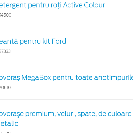
etergent pentru roți Active Colour
54500
eantă pentru kit Ford
37333
ovoraș MegaBox pentru toate anotimpuril
20610
ovoraşe premium, velur , spate, de culoare 
etalic