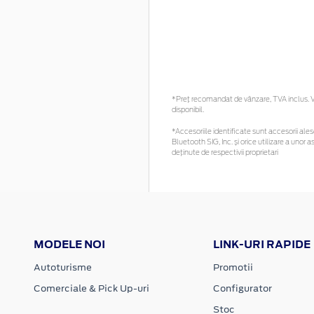
*Preţ recomandat de vânzare, TVA inclus. Vă
disponibil.
*Accesoriile identificate sunt accesorii alese
Bluetooth SIG, Inc. și orice utilizare a un
deținute de respectivii proprietari
MODELE NOI
LINK-URI RAPIDE
Autoturisme
Promotii
Comerciale & Pick Up-uri
Configurator
Stoc