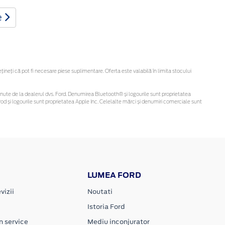
e
eți că pot fi necesare piese suplimentare. Oferta este valabilă în limita stocului
i obținute de la dealerul dvs. Ford. Denumirea Bluetooth® și logourile sunt proprietatea
d și logourile sunt proprietatea Apple Inc. Celelalte mărci și denumiri comerciale sunt
LUMEA FORD
vizii
Noutati
Istoria Ford
n service
Mediu inconjurator