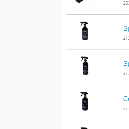
28
S
27
S
27
C
27