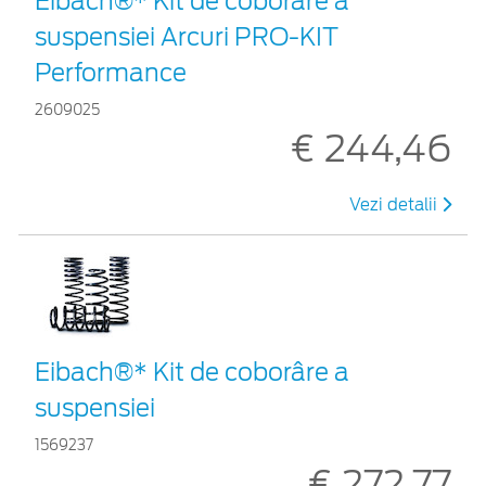
Eibach®* Kit de coborâre a
suspensiei Arcuri PRO-KIT
Performance
2609025
€ 244,46
Vezi detalii
Eibach®* Kit de coborâre a
suspensiei
1569237
€ 272,77