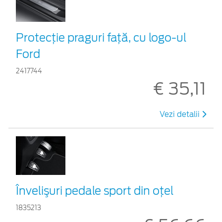
Protecţie praguri faţă, cu logo-ul
Ford
2417744
€ 35,11
Vezi detalii
Învelişuri pedale sport din oţel
1835213