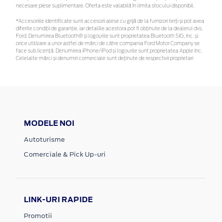
necesare piese suplimentare. Oferta este valabilă în limita stocului disponibil.
*Accesoriile identificate sunt accesorii alese cu grijă de la furnizori terți și pot avea
diferite condiții de garanție, iar detaliile acestora pot fi obținute de la dealerul dvs.
Ford. Denumirea Bluetooth® și logourile sunt proprietatea Bluetooth SIG, Inc. și
orice utilizare a unor astfel de mărci de către compania Ford Motor Company se
face sub licență. Denumirea iPhone/iPod și logourile sunt proprietatea Apple Inc.
Celelalte mărci și denumiri comerciale sunt deținute de respectivii proprietari
MODELE NOI
Autoturisme
Comerciale & Pick Up-uri
LINK-URI RAPIDE
Promotii