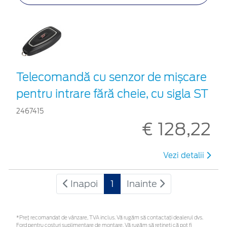
Telecomandă cu senzor de mișcare
pentru intrare fără cheie, cu sigla ST
2467415
€ 128,22
Vezi detalii
Inapoi
1
Inainte
*Preţ recomandat de vânzare, TVA inclus. Vă rugăm să contactaţi dealerul dvs.
Ford pentru costuri suplimentare de montare. Vă rugăm să rețineți că pot fi