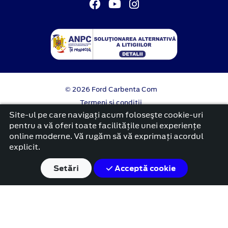
© 2026 Ford Carbenta Com
Termeni si conditii
Confidentialitate
Site-ul pe care navigați acum foloseşte cookie-uri
Politica cookies
pentru a vă oferi toate facilitățile unei experiențe
online moderne. Vă rugăm să vă exprimați acordul
platformă dezvoltată de Workleto
explicit.
Setări
Acceptă cookie