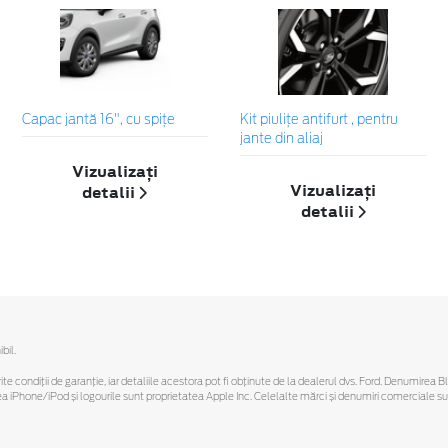
Capac jantă 16", cu spițe
Kit piuliţe antifurt , pentru
jante din aliaj
Vizualizați
Vizualizați
detalii
detalii
bil.
ferite condiții de garanție, iar detaliile acestora pot fi obținute de la dealerul dvs. Ford. Denumirea 
hone/iPod și logourile sunt proprietatea Apple Inc. Celelalte mărci și denumiri comerciale sunt 