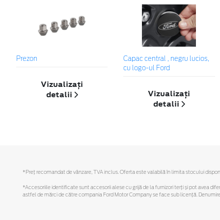
Prezon
Capac central , negru lucios,
cu logo-ul Ford
Vizualizați
Vizualizați
detalii
detalii
*Preţ recomandat de vânzare, TVA inclus. Oferta este valabilă în limita stocului disponi
*Accesoriile identificate sunt accesorii alese cu grijă de la furnizori terți și pot avea di
astfel de mărci de către compania Ford Motor Company se face sub licență. Denumirea iP