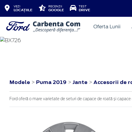
VEZI
RECENZII
TEST
LOCAȚIILE
GOOGLE
DRIVE
Oferta Lunii
PUMA
2019
Modele
Puma 2019
Jante
Accesorii de 
>
>
>
Ford oferă o mare varietate de seturi de capace de roată și capace d