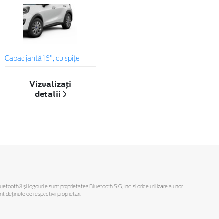
Capac jantă 16", cu spițe
Vizualizați
detalii
Bluetooth® și logourile sunt proprietatea Bluetooth SIG, Inc. și orice utilizare a unor
deținute de respectivii proprietari.