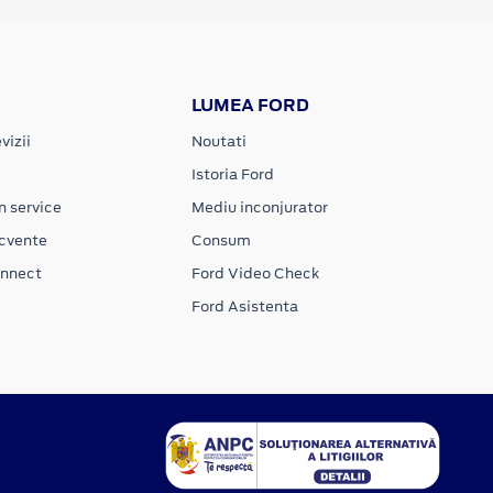
LUMEA FORD
vizii
Noutati
Istoria Ford
n service
Mediu inconjurator
ecvente
Consum
onnect
Ford Video Check
Ford Asistenta