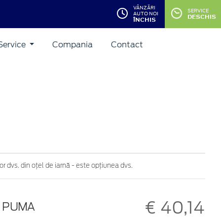
VÂNZĂRI
SERVICE
AUTO NOI
DESCHIS
ÎNCHIS
Service
Compania
Contact
r dvs. din oțel de iarnă - este opțiunea dvs.
€ 40,14
D PUMA