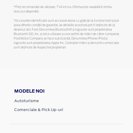
*Preţ recomandat de vânzare, TVA inclus. Oferta este valabilă în limita
stocului disponibil.
*Accesoriile identificate sunt accesorii alese cu grijă de la furnizori terți și pot
avea diferite condiții de garanție, iar detaliile acestora pot fi obținute de la
dealerul dvs. Ford. Denumirea Bluetooth® și logourile sunt proprietatea
Bluetooth SIG, Inc. și orice utilizare a unor astfel de mărci de către compania
Ford Motor Company se face sub licență. Denumirea iPhone/iPod și
logourile sunt proprietatea Apple Inc. Celelalte mărci și denumiri comerciale
sunt deținute de respectivii proprietari.
MODELE NOI
Autoturisme
Comerciale & Pick Up-uri