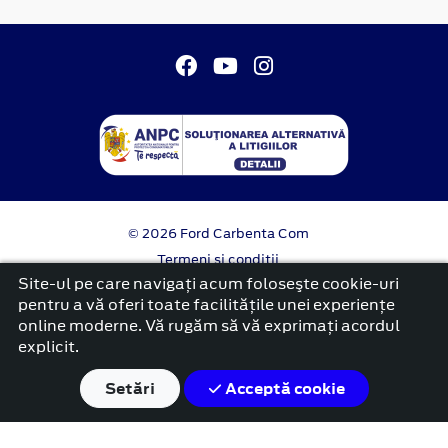
© 2026 Ford Carbenta Com
Termeni si conditii
Confidentialitate
Site-ul pe care navigați acum foloseşte cookie-uri
Politica cookies
pentru a vă oferi toate facilitățile unei experiențe
online moderne. Vă rugăm să vă exprimați acordul
platformă dezvoltată de Workleto
explicit.
Setări
Acceptă cookie