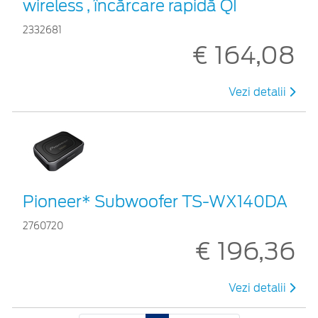
wireless , încărcare rapidă QI
2332681
€ 164,08
Vezi detalii
Pioneer* Subwoofer TS-WX140DA
2760720
€ 196,36
Vezi detalii