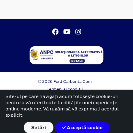
© 2026 Ford Carbenta Com
Termeni si conditii
Confidentialitate
Site-ul pe care navigați acum foloseşte cookie-uri
Politica cookies
pentru a vă oferi toate facilitățile unei experiențe
online moderne. Vă rugăm să vă exprimați acordul
platformă dezvoltată de Workleto
explicit.
Setări
Acceptă cookie