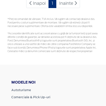
Inapoi
1
Inainte
*Preţ recomandat de vânzare, TVA inclus. Vă rugăm să contactaţi dealerul dvs.
Ford pentru costuri suplimentare de montare. Vă rugăm să rețineți că pot fi
necesare piese suplimentare. Oferta este valabilă în limita stocului disponibil.
*Accesoriile identificate sunt accesorii alese cu grijă de la furnizori terți și pot avea
diferite condiții de garanție, iar detaliile acestora pot fi obținute de la dealerul dvs.
Ford. Denumirea Bluetooth® și logourile sunt proprietatea Bluetooth SIG, Inc. și
orice utilizare a unor astfel de mărci de către compania Ford Motor Company se
face sub licență. Denumirea iPhone/iPod și logourile sunt proprietatea Apple Inc.
Celelalte mărci și denumiri comerciale sunt deținute de respectivii proprietari
MODELE NOI
Autoturisme
Comerciale & Pick Up-uri