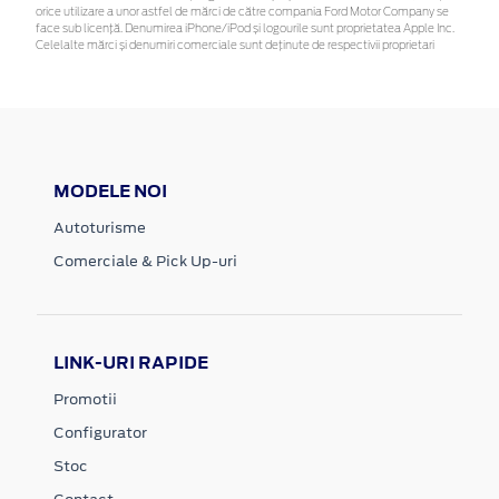
orice utilizare a unor astfel de mărci de către compania Ford Motor Company se
face sub licență. Denumirea iPhone/iPod și logourile sunt proprietatea Apple Inc.
Celelalte mărci și denumiri comerciale sunt deținute de respectivii proprietari
MODELE NOI
Autoturisme
Comerciale & Pick Up-uri
LINK-URI RAPIDE
Promotii
Configurator
Stoc