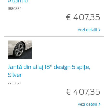
Argintiu
1880384
€ 407,35
Vezi detalii
Jantă din aliaj 18" design 5 spiţe,
Silver
2238321
€ 407,35
Vezi detalii