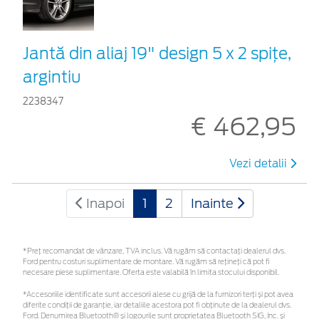
Jantă din aliaj 19" design 5 x 2 spiţe,
argintiu
2238347
€ 462,95
Vezi detalii
Inapoi
1
2
Inainte
*Preţ recomandat de vânzare, TVA inclus. Vă rugăm să contactaţi dealerul dvs.
Ford pentru costuri suplimentare de montare. Vă rugăm să rețineți că pot fi
necesare piese suplimentare. Oferta este valabilă în limita stocului disponibil.
*Accesoriile identificate sunt accesorii alese cu grijă de la furnizori terți și pot avea
diferite condiții de garanție, iar detaliile acestora pot fi obținute de la dealerul dvs.
Ford. Denumirea Bluetooth® și logourile sunt proprietatea Bluetooth SIG, Inc. și