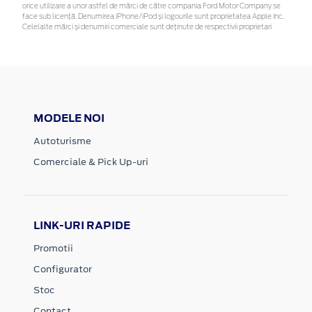
orice utilizare a unor astfel de mărci de către compania Ford Motor Company se
face sub licență. Denumirea iPhone/iPod și logourile sunt proprietatea Apple Inc.
Celelalte mărci și denumiri comerciale sunt deținute de respectivii proprietari
MODELE NOI
Autoturisme
Comerciale & Pick Up-uri
LINK-URI RAPIDE
Promotii
Configurator
Stoc
Contact