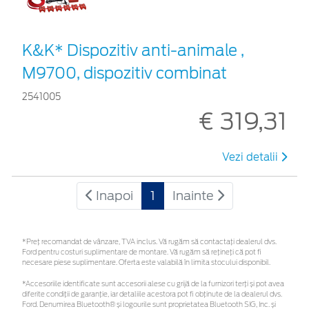
K&K* Dispozitiv anti-animale ,
M9700, dispozitiv combinat
2541005
€ 319,31
Vezi detalii
Inapoi
1
Inainte
*Preţ recomandat de vânzare, TVA inclus. Vă rugăm să contactaţi dealerul dvs.
Ford pentru costuri suplimentare de montare. Vă rugăm să rețineți că pot fi
necesare piese suplimentare. Oferta este valabilă în limita stocului disponibil.
*Accesoriile identificate sunt accesorii alese cu grijă de la furnizori terți și pot avea
diferite condiții de garanție, iar detaliile acestora pot fi obținute de la dealerul dvs.
Ford. Denumirea Bluetooth® și logourile sunt proprietatea Bluetooth SIG, Inc. și