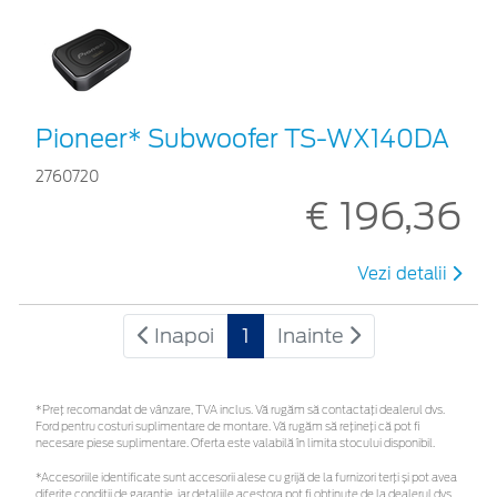
Pioneer* Subwoofer TS-WX140DA
2760720
€ 196,36
Vezi detalii
Inapoi
1
Inainte
*Preţ recomandat de vânzare, TVA inclus. Vă rugăm să contactaţi dealerul dvs.
Ford pentru costuri suplimentare de montare. Vă rugăm să rețineți că pot fi
necesare piese suplimentare. Oferta este valabilă în limita stocului disponibil.
*Accesoriile identificate sunt accesorii alese cu grijă de la furnizori terți și pot avea
diferite condiții de garanție, iar detaliile acestora pot fi obținute de la dealerul dvs.