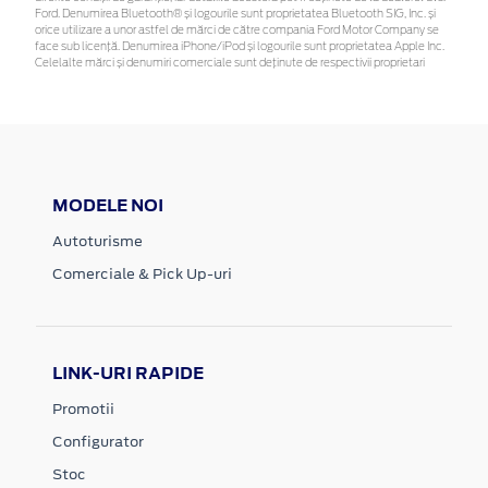
Ford. Denumirea Bluetooth® și logourile sunt proprietatea Bluetooth SIG, Inc. și
orice utilizare a unor astfel de mărci de către compania Ford Motor Company se
face sub licență. Denumirea iPhone/iPod și logourile sunt proprietatea Apple Inc.
Celelalte mărci și denumiri comerciale sunt deținute de respectivii proprietari
MODELE NOI
Autoturisme
Comerciale & Pick Up-uri
LINK-URI RAPIDE
Promotii
Configurator
Stoc