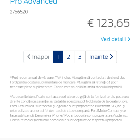
Pro Advanced
2756520
€ 123,65
Vezi detalii
Inapoi
1
2
3
Inainte
*Preţ recomandat de vânzare, TVA inclus. Vă rugăm să contactaţi dealerul dvs.
Ford pentru costuri suplimentare de montare. Vă rugăm să rețineți că pot fi
necesare piese suplimentare. Oferta este valabilă în limita stocului disponibil.
*Accesoriile identificate sunt accesorii alese cu grijă de la furnizori terți și pot avea
diferite condiții de garanție, iar detaliile acestora pot fi obținute de la dealerul dvs.
Ford. Denumirea Bluetooth® și logourile sunt proprietatea Bluetooth SIG, Inc. și
orice utilizare a unor astfel de mărci de către compania Ford Motor Company se
face sub licență. Denumirea iPhone/iPod și logourile sunt proprietatea Apple Inc.
Celelalte mărci și denumiri comerciale sunt deținute de respectivii proprietari