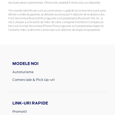
necesare piese suplimentare. Oferta este valabilă în limita stocului disponibil.
*Accesoriile identificate sunt accesorii alese cu grijă de la furnizori terți și pot avea
diferite condiții de garanție, iar detaliile acestora pot fi obținute de la dealerul dvs.
Ford. Denumirea Bluetooth® și logourile sunt proprietatea Bluetooth SIG, Inc. și
orice utilizare a unor astfel de mărci de către compania Ford Motor Company se
face sub licență. Denumirea iPhone/iPod și logourile sunt proprietatea Apple Inc.
Celelalte mărci și denumiri comerciale sunt deținute de respectivii proprietari
MODELE NOI
Autoturisme
Comerciale & Pick Up-uri
LINK-URI RAPIDE
Promotii