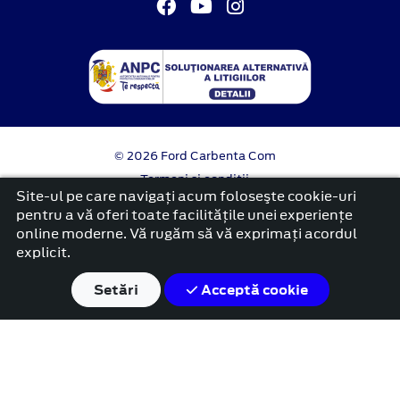
© 2026 Ford Carbenta Com
Termeni si conditii
Confidentialitate
Site-ul pe care navigați acum foloseşte cookie-uri
Politica cookies
pentru a vă oferi toate facilitățile unei experiențe
online moderne. Vă rugăm să vă exprimați acordul
platformă dezvoltată de Workleto
explicit.
Setări
Acceptă cookie