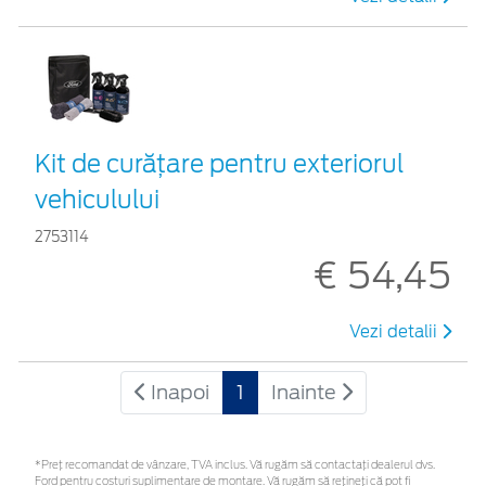
Kit de curățare pentru exteriorul
vehiculului
2753114
€ 54,45
Vezi detalii
Inapoi
1
Inainte
*Preţ recomandat de vânzare, TVA inclus. Vă rugăm să contactaţi dealerul dvs.
Ford pentru costuri suplimentare de montare. Vă rugăm să rețineți că pot fi