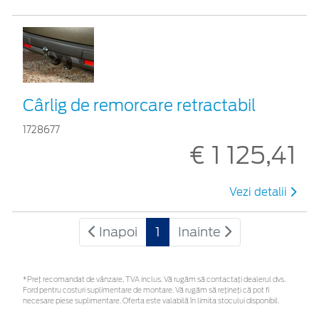
Cârlig de remorcare retractabil
1728677
€ 1 125,41
Vezi detalii
Inapoi
1
Inainte
*Preţ recomandat de vânzare, TVA inclus. Vă rugăm să contactaţi dealerul dvs.
Ford pentru costuri suplimentare de montare. Vă rugăm să rețineți că pot fi
necesare piese suplimentare. Oferta este valabilă în limita stocului disponibil.