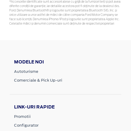
*Accesoriile identificate sunt accesorii alese cu grijă de la furnizori terți și pot avea
diferite condiții de garanție, iar detaliile acestora pot fi obținute de la dealerul dvs.
Ford. Denumirea Bluetooth® și logourile sunt proprietatea Bluetooth SIG, Inc. și
orice utilizare a unor astfel de mărci de către compania Ford Motor Company se
face sub licență. Denumirea iPhone/iPod și logourile sunt proprietatea Apple Inc.
Celelalte mărci și denumiri comerciale sunt deținute de respectivii proprietari
MODELE NOI
Autoturisme
Comerciale & Pick Up-uri
LINK-URI RAPIDE
Promotii
Configurator