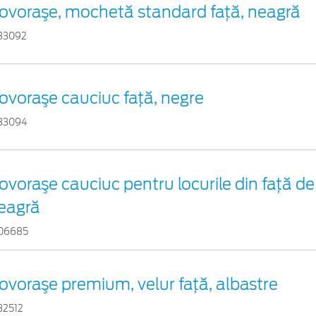
ovoraşe, mochetă standard faţă, neagră
83092
ovoraşe cauciuc faţă, negre
83094
ovoraşe cauciuc pentru locurile din față de
eagră
06685
ovoraşe premium, velur faţă, albastre
32512