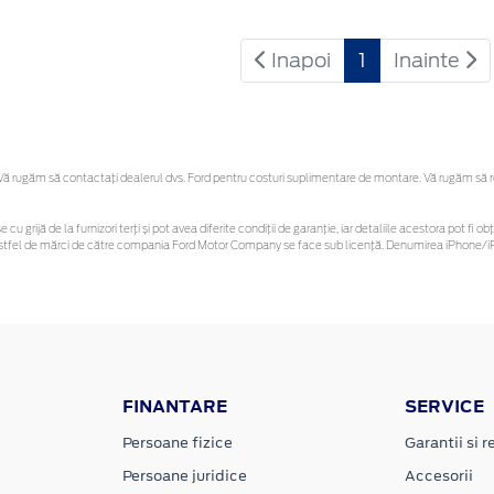
Inapoi
1
Inainte
 rugăm să contactaţi dealerul dvs. Ford pentru costuri suplimentare de montare. Vă rugăm să reți
 cu grijă de la furnizori terți și pot avea diferite condiții de garanție, iar detaliile acestora pot f
or astfel de mărci de către compania Ford Motor Company se face sub licență. Denumirea iPhone/iP
FINANTARE
SERVICE
Persoane fizice
Garantii si re
Persoane juridice
Accesorii