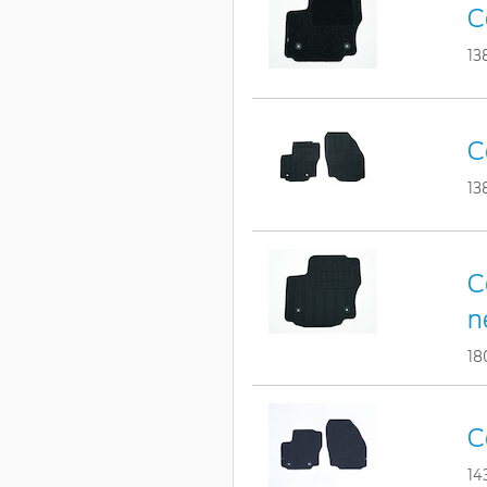
C
13
C
13
C
n
18
C
14