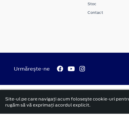
Stoc
Contact
Urmărește-ne
© 2026 Ford Carbenta Com
Termeni si conditii
Confidenti
Site-ul pe care navigați acum foloseşte cookie-uri pentru
platformă dezvoltată de Workleto
rugăm să vă exprimați acordul explicit.