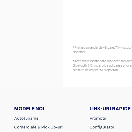
*Preţ recomandat de vânzare, TVA inclus. Vă
disponibil.
*Accesoriile identificate sunt accesorii alese
Bluetooth SIG, Inc. și orice utilizare a un
deținute de respectivii proprietari
MODELE NOI
LINK-URI RAPIDE
Autoturisme
Promotii
Comerciale & Pick Up-uri
Configurator