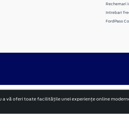
Rechemari i
Intrebari fr
FordPass C
alitate
Politica cookies
 a vă oferi toate facilitățile unei experiențe online modern