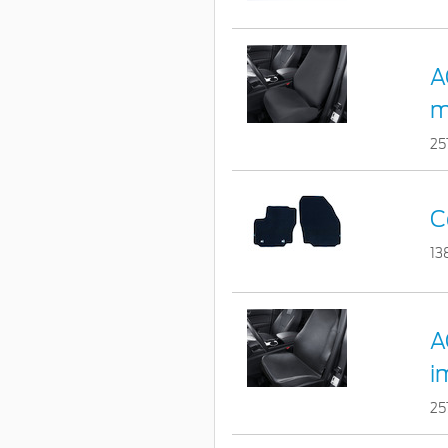
A
m
25
C
13
A
i
25