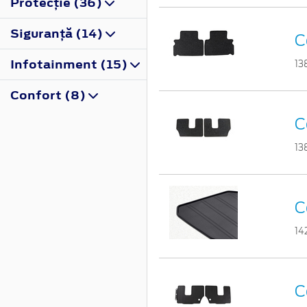
Protecţie (36)
Siguranţă (14)
C
Infotainment (15)
13
Confort (8)
C
13
C
14
C