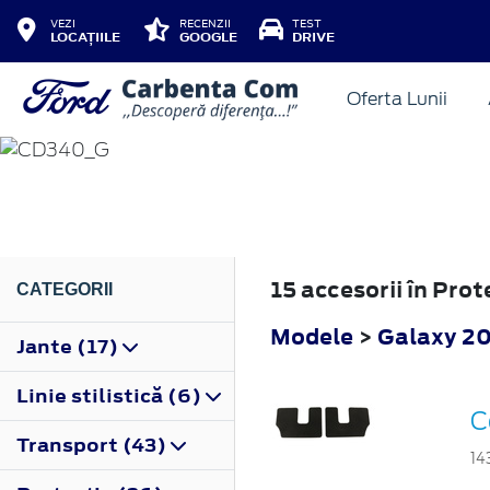
VEZI
RECENZII
TEST
LOCAȚIILE
GOOGLE
DRIVE
Oferta Lunii
GALAXY
2010
15 accesorii în Pro
CATEGORII
Modele
>
Galaxy 2
Jante (17)
Linie stilistică (6)
C
Transport (43)
14