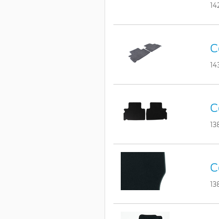
14
C
14
C
13
C
13