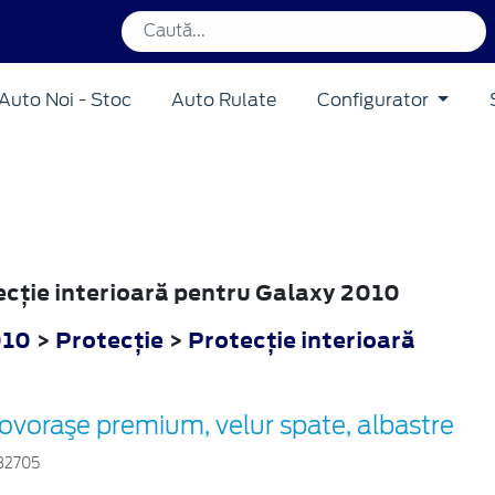
Auto Noi - Stoc
Auto Rulate
Configurator
tecţie interioară pentru Galaxy 2010
010
>
Protecţie
>
Protecţie interioară
ovoraşe premium, velur spate, albastre
32705