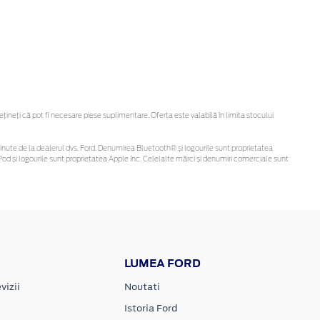
neți că pot fi necesare piese suplimentare. Oferta este valabilă în limita stocului
i obținute de la dealerul dvs. Ford. Denumirea Bluetooth® și logourile sunt proprietatea
od și logourile sunt proprietatea Apple Inc. Celelalte mărci și denumiri comerciale sunt
LUMEA FORD
vizii
Noutati
Istoria Ford