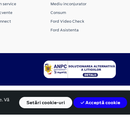
n service
Mediu inconjurator
ecvente
Consum
onnect
Ford Video Check
Ford Asistenta
e. Vă
Setări
cookie-uri
Acceptă cookie