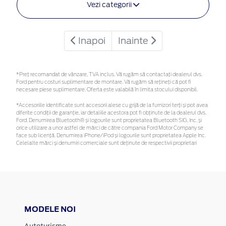
Vezi categorii
Inapoi
Inainte
*Preţ recomandat de vânzare, TVA inclus. Vă rugăm să contactaţi dealerul dvs.
Ford pentru costuri suplimentare de montare. Vă rugăm să rețineți că pot fi
necesare piese suplimentare. Oferta este valabilă în limita stocului disponibil.
*Accesoriile identificate sunt accesorii alese cu grijă de la furnizori terți și pot avea
diferite condiții de garanție, iar detaliile acestora pot fi obținute de la dealerul dvs.
Ford. Denumirea Bluetooth® și logourile sunt proprietatea Bluetooth SIG, Inc. și
orice utilizare a unor astfel de mărci de către compania Ford Motor Company se
face sub licență. Denumirea iPhone/iPod și logourile sunt proprietatea Apple Inc.
Celelalte mărci și denumiri comerciale sunt deținute de respectivii proprietari
MODELE NOI
Autoturisme