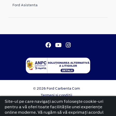
Ford Asistenta
© 2026 Ford Carbenta Com
Termeni si conditii
Confidentialitate
Site-ul pe care navigați acum foloseşte cookie-uri
Politica cookies
pentru a vă oferi toate facilitățile unei experiențe
online moderne. Vă rugăm să vă exprimați acordul
platformă dezvoltată de Workleto