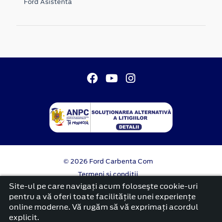
Ford Asistenta
© 2026 Ford Carbenta Com
Termeni si conditii
Confidentialitate
Site-ul pe care navigați acum foloseşte cookie-uri
Politica cookies
pentru a vă oferi toate facilitățile unei experiențe
online moderne. Vă rugăm să vă exprimați acordul
platformă dezvoltată de Workleto
explicit.