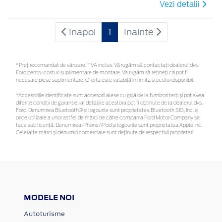
Vezi detalii
Inapoi
1
Inainte
*Preţ recomandat de vânzare, TVA inclus. Vă rugăm să contactaţi dealerul dvs.
Ford pentru costuri suplimentare de montare. Vă rugăm să rețineți că pot fi
necesare piese suplimentare. Oferta este valabilă în limita stocului disponibil.
*Accesoriile identificate sunt accesorii alese cu grijă de la furnizori terți și pot avea
diferite condiții de garanție, iar detaliile acestora pot fi obținute de la dealerul dvs.
Ford. Denumirea Bluetooth® și logourile sunt proprietatea Bluetooth SIG, Inc. și
orice utilizare a unor astfel de mărci de către compania Ford Motor Company se
face sub licență. Denumirea iPhone/iPod și logourile sunt proprietatea Apple Inc.
Celelalte mărci și denumiri comerciale sunt deținute de respectivii proprietari
MODELE NOI
Autoturisme