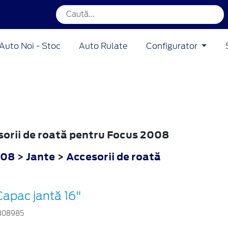
Auto Noi - Stoc
Auto Rulate
Configurator
esorii de roată pentru Focus 2008
008
>
Jante
>
Accesorii de roată
Capac jantă 16"
308985