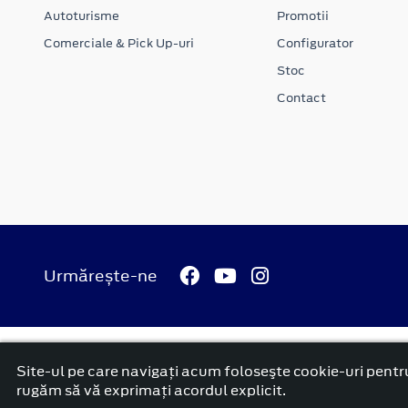
Autoturisme
Promotii
Comerciale & Pick Up-uri
Configurator
Stoc
Contact
Urmărește-ne
© 2026 Ford Carbenta Com
Termeni si conditii
Confidenti
Site-ul pe care navigați acum foloseşte cookie-uri pentru
platformă dezvoltată de Workleto
rugăm să vă exprimați acordul explicit.