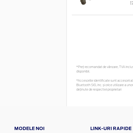
1
*Preţ recomandat de vânzare, TVA inclus. 
disponibil.
*Accesoriile identificate sunt accesorii al
Bluetooth SIG, Inc. și orice utilizare a 
deținute de respectivii proprietari
MODELE NOI
LINK-URI RAPIDE