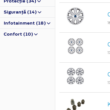
Protecţie (34)
Siguranţă (14)
Infotainment (18)
1
Confort (10)
1
1
K