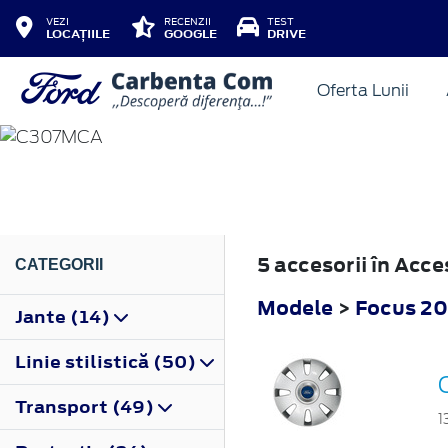
VEZI
RECENZII
TEST
LOCAȚIILE
GOOGLE
DRIVE
Oferta Lunii
FOCUS
2008
5 accesorii în Acc
CATEGORII
Modele
>
Focus 2
Jante (14)
Linie stilistică (50)
Transport (49)
1