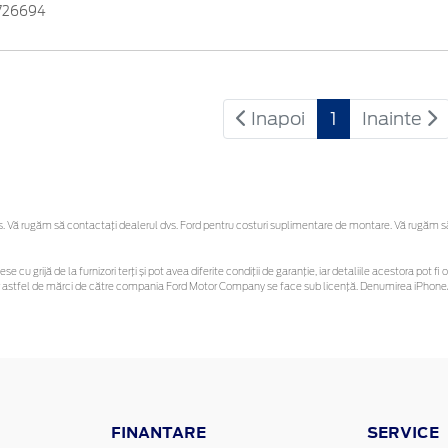
726694
Inapoi
1
Inainte
Vă rugăm să contactaţi dealerul dvs. Ford pentru costuri suplimentare de montare. Vă rugăm să re
ese cu grijă de la furnizori terți și pot avea diferite condiții de garanție, iar detaliile acestora po
unor astfel de mărci de către compania Ford Motor Company se face sub licență. Denumirea iPhone/
FINANTARE
SERVICE