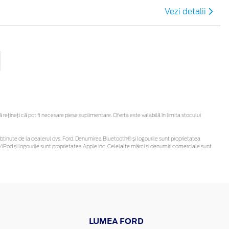
Vezi detalii
țineți că pot fi necesare piese suplimentare. Oferta este valabilă în limita stocului
t fi obținute de la dealerul dvs. Ford. Denumirea Bluetooth® și logourile sunt proprietatea
iPod și logourile sunt proprietatea Apple Inc. Celelalte mărci și denumiri comerciale sunt
LUMEA FORD