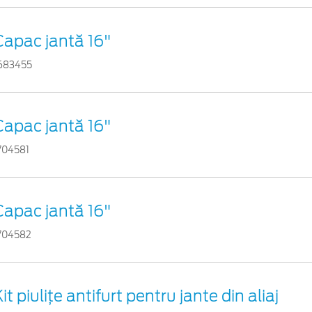
Capac jantă 16"
683455
Capac jantă 16"
704581
Capac jantă 16"
704582
it piuliţe antifurt pentru jante din aliaj