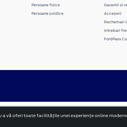
Persoane fizice
Garantii si re
Persoane juridice
Accesorii
Rechemari i
Intrebari fr
FordPass C
alitate
Politica cookies
 a vă oferi toate facilitățile unei experiențe online modern