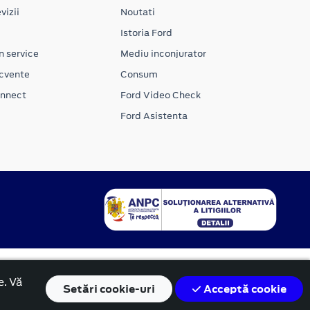
vizii
Noutati
Istoria Ford
n service
Mediu inconjurator
ecvente
Consum
onnect
Ford Video Check
Ford Asistenta
e. Vă
Setări
cookie-uri
Acceptă cookie