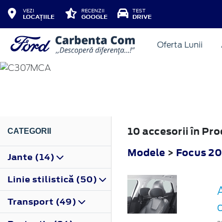
VEZI
RECENZII
TEST
LOCAȚIILE
GOOGLE
DRIVE
Oferta Lunii
FOCUS
2008
10 accesorii în Pr
CATEGORII
Modele
>
Focus 2
Jante (14)
Linie stilistică (50)
Transport (49)