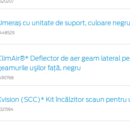
520207
Umeraș cu unitate de suport, culoare negr
448529
ClimAir®* Deflector de aer geam lateral p
geamurile uşilor faţă, negru
490768
Xvision (SCC)* Kit încălzitor scaun pentru
021594