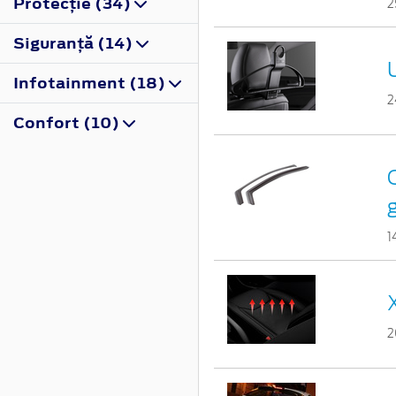
Protecţie (34)
2
Siguranţă (14)
Infotainment (18)
2
Confort (10)
1
2