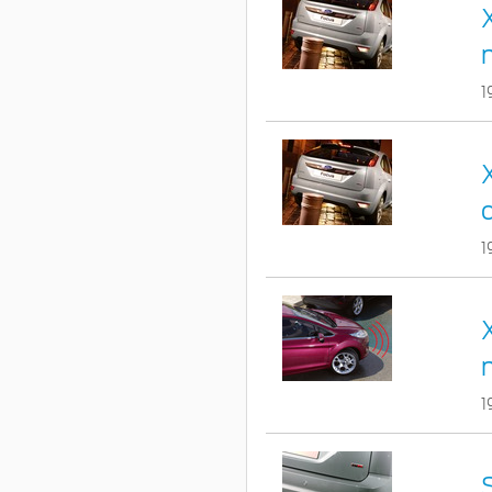
1
1
1