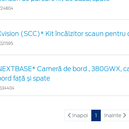
724804
Xvision (SCC)* Kit încălzitor scaun pentr
021595
NEXTBASE* Cameră de bord , 380GWX, c
bord față și spate
534404
Inapoi
1
Inainte