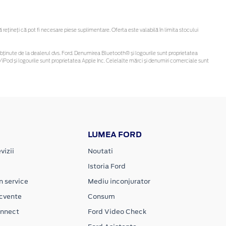
țineți că pot fi necesare piese suplimentare. Oferta este valabilă în limita stocului
t fi obținute de la dealerul dvs. Ford. Denumirea Bluetooth® și logourile sunt proprietatea
iPod și logourile sunt proprietatea Apple Inc. Celelalte mărci și denumiri comerciale sunt
LUMEA FORD
vizii
Noutati
Istoria Ford
n service
Mediu inconjurator
ecvente
Consum
onnect
Ford Video Check