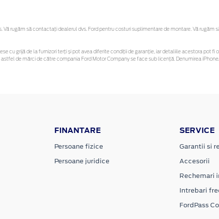
Vă rugăm să contactaţi dealerul dvs. Ford pentru costuri suplimentare de montare. Vă rugăm să re
ese cu grijă de la furnizori terți și pot avea diferite condiții de garanție, iar detaliile acestora po
unor astfel de mărci de către compania Ford Motor Company se face sub licență. Denumirea iPhone/
FINANTARE
SERVICE
Persoane fizice
Garantii si re
Persoane juridice
Accesorii
Rechemari i
Intrebari fr
FordPass C