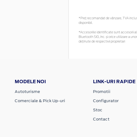
*Preţ recomandat de vânzare, TVA inclus. 
disponibil.
*Accesoriile identificate sunt accesorii al
Bluetooth SIG, Inc. și orice utilizare a 
deținute de respectivii proprietari
MODELE NOI
LINK-URI RAPIDE
Autoturisme
Promotii
Comerciale & Pick Up-uri
Configurator
Stoc
Contact