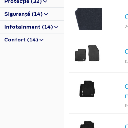
Protecţie (32)
Siguranţă (14)
Infotainment (14)
2
Confort (14)
C
1
C
1
C