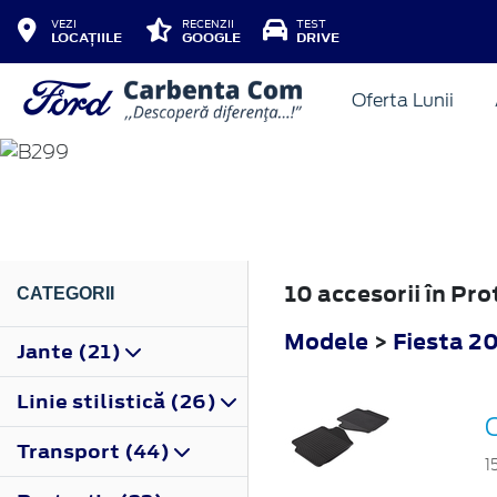
VEZI
RECENZII
TEST
LOCAȚIILE
GOOGLE
DRIVE
Oferta Lunii
FIESTA
2008
10 accesorii în Pr
CATEGORII
Modele
>
Fiesta 2
Jante (21)
Linie stilistică (26)
Transport (44)
1