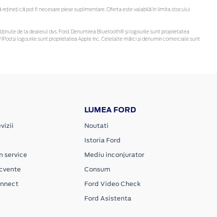
țineți că pot fi necesare piese suplimentare. Oferta este valabilă în limita stocului
 fi obținute de la dealerul dvs. Ford. Denumirea Bluetooth® și logourile sunt proprietatea
iPod și logourile sunt proprietatea Apple Inc. Celelalte mărci și denumiri comerciale sunt
LUMEA FORD
vizii
Noutati
Istoria Ford
n service
Mediu inconjurator
ecvente
Consum
onnect
Ford Video Check
Ford Asistenta