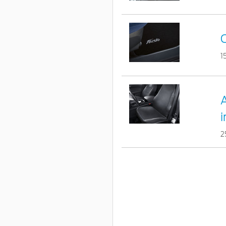
C
1
A
i
2