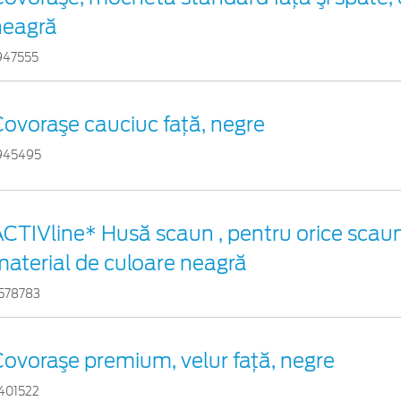
neagră
947555
ovoraşe cauciuc faţă, negre
945495
CTIVline* Husă scaun , pentru orice scaun
material de culoare neagră
578783
ovoraşe premium, velur faţă, negre
401522