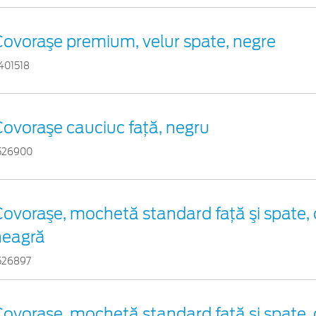
Covoraşe premium, velur spate, negre
401518
ovoraşe cauciuc faţă, negru
526900
ovoraşe, mochetă standard faţă şi spate, 
neagră
526897
ovoraşe, mochetă standard faţă şi spate, 