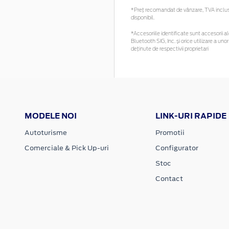
*Preţ recomandat de vânzare, TVA inclus. 
disponibil.
*Accesoriile identificate sunt accesorii ale
Bluetooth SIG, Inc. și orice utilizare a 
deținute de respectivii proprietari
MODELE NOI
LINK-URI RAPIDE
Autoturisme
Promotii
Comerciale & Pick Up-uri
Configurator
Stoc
Contact