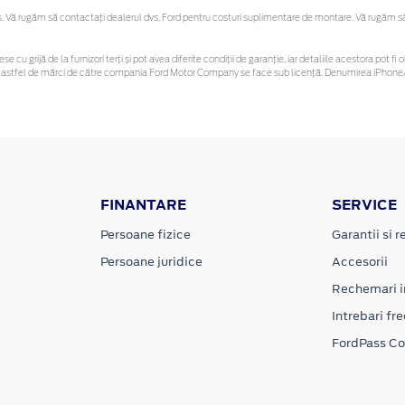
Vă rugăm să contactaţi dealerul dvs. Ford pentru costuri suplimentare de montare. Vă rugăm să re
se cu grijă de la furnizori terți și pot avea diferite condiții de garanție, iar detaliile acestora pot
unor astfel de mărci de către compania Ford Motor Company se face sub licență. Denumirea iPhone/
FINANTARE
SERVICE
Persoane fizice
Garantii si re
Persoane juridice
Accesorii
Rechemari i
Intrebari fr
FordPass C