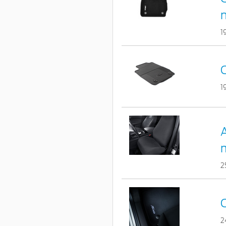
1
C
1
A
2
C
2