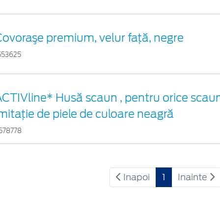
ovoraşe premium, velur faţă, negre
553625
CTIVline* Husă scaun , pentru orice scaun
mitație de piele de culoare neagră
578778
Inapoi
1
Inainte