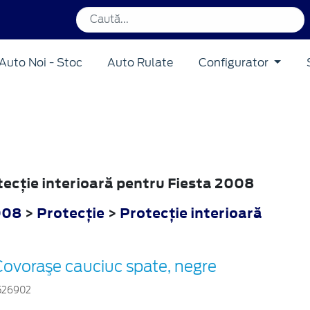
Auto Noi - Stoc
Auto Rulate
Configurator
otecţie interioară pentru Fiesta 2008
008
>
Protecţie
>
Protecţie interioară
Covoraşe cauciuc spate, negre
526902