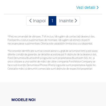
Vezi detalii
Inapoi
1
Inainte
*Preţ recomandat de vânzare, TVA inclus. Vă rugăm să contactaţi dealerul dvs.
Ford pentru costuri suplimentare de montare. Vă rugăm să rețineți că pot fi
necesare piese suplimentare. Oferta este valabilă în limita stocului disponibil.
*Accesoriile identificate sunt accesorii alese cu grijă de la furnizori terți și pot avea
diferite condiții de garanție, iar detaliile acestora pot fi obținute de la dealerul dvs.
Ford. Denumirea Bluetooth® și logourile sunt proprietatea Bluetooth SIG, Inc. și
orice utilizare a unor astfel de mărci de către compania Ford Motor Company se
face sub licență. Denumirea iPhone/iPod și logourile sunt proprietatea Apple Inc.
Celelalte mărci și denumiri comerciale sunt deținute de respectivii proprietari
MODELE NOI