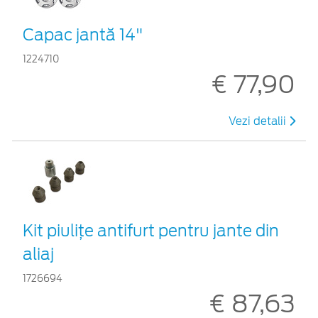
Capac jantă 14"
1224710
€ 77,90
Vezi detalii
Kit piuliţe antifurt pentru jante din
aliaj
1726694
€ 87,63