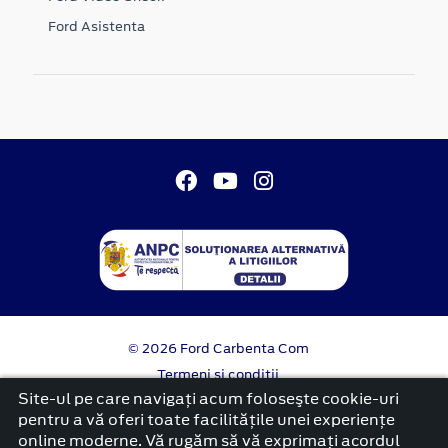
Ford Asistenta
© 2026 Ford Carbenta Com
Termeni si conditii
Confidentialitate
Site-ul pe care navigați acum foloseşte cookie-uri
Politica cookies
pentru a vă oferi toate facilitățile unei experiențe
online moderne. Vă rugăm să vă exprimați acordul
platformă dezvoltată de Workleto