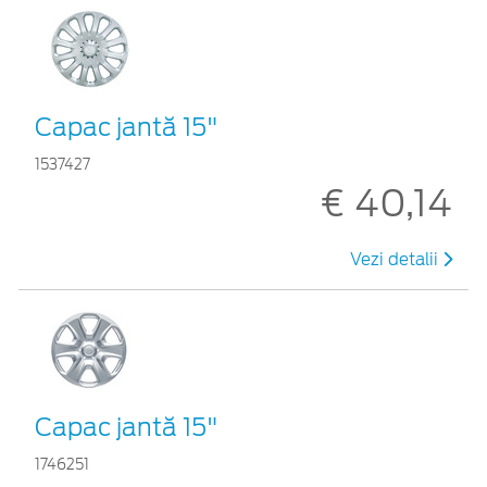
Capac jantă 15"
1537427
€ 40,14
Vezi detalii
Capac jantă 15"
1746251