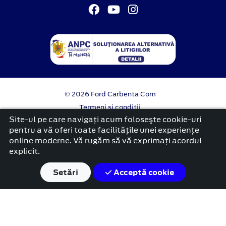
© 2026 Ford Carbenta Com
Termeni si conditii
Confidentialitate
Site-ul pe care navigați acum foloseşte cookie-uri
Politica cookies
pentru a vă oferi toate facilitățile unei experiențe
online moderne. Vă rugăm să vă exprimați acordul
platformă dezvoltată de Workleto
explicit.
Setări
Acceptă cookie