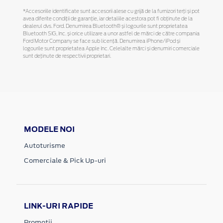
*Accesoriile identificate sunt accesorii alese cu grijă de la furnizori terți și pot
avea diferite condiții de garanție, iar detaliile acestora pot fi obținute de la
dealerul dvs. Ford. Denumirea Bluetooth® și logourile sunt proprietatea
Bluetooth SIG, Inc. și orice utilizare a unor astfel de mărci de către compania
Ford Motor Company se face sub licență. Denumirea iPhone/iPod și
logourile sunt proprietatea Apple Inc. Celelalte mărci și denumiri comerciale
sunt deținute de respectivii proprietari.
MODELE NOI
Autoturisme
Comerciale & Pick Up-uri
LINK-URI RAPIDE
Promotii