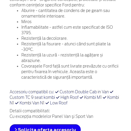
conform cerințelor specifice Ford pentru:
Aburire - cantitatea de condens de pe geam sau
ornamentele interioare.
Miros
Inflamabilitate - astfel cum este specificat de ISO
3795.
Rezistență la decolorare.
Rezistență la fisurare - atunci când sunt pliate la
-30°C.
Rezistență la uzură - rezistență la agâțare și
abraziune.
Covorașele Ford față sunt livrate prevăzute cu orificii
pentru fixarea în vehicule. Aceasta este o
caracteristică de siguranță importantă.
Accesoriu compatibil cu:
Custom Double Cab in Van
Custom TC 9 seat kombi
High Roof
Kombi M1
Kombi
N1
Kombi Van N1
Low Roof
Detalii compatibilitati:
Cu excepţia modelelor Panel Van şi Sport Van
Solicita oferta accesoriu