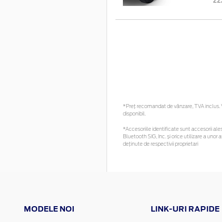
22
*Preţ recomandat de vânzare, TVA inclus. Vă
disponibil.
*Accesoriile identificate sunt accesorii ales
Bluetooth SIG, Inc. și orice utilizare a un
deținute de respectivii proprietari
MODELE NOI
LINK-URI RAPIDE