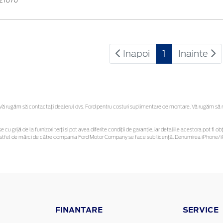
21670
Inapoi
1
Inainte
 rugăm să contactaţi dealerul dvs. Ford pentru costuri suplimentare de montare. Vă rugăm să reți
e cu grijă de la furnizori terți și pot avea diferite condiții de garanție, iar detaliile acestora pot 
or astfel de mărci de către compania Ford Motor Company se face sub licență. Denumirea iPhone/iP
FINANTARE
SERVICE