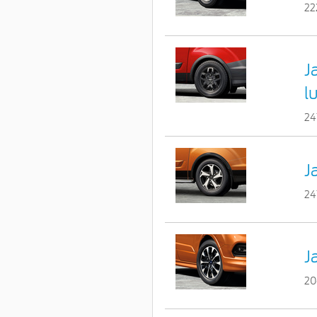
22
J
l
24
J
24
J
20