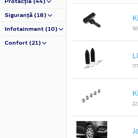
Protecţie (44)
Siguranţă (18)
K
Infotainment (10)
50
Confort (21)
L
17
K
22
J