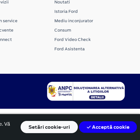
vizii
Noutati
Istoria Ford
n service
Mediu inconjurator
ecvente
Consum
onnect
Ford Video Check
Ford Asistenta
e. Vă
Setări
cookie-uri
Acceptă cookie