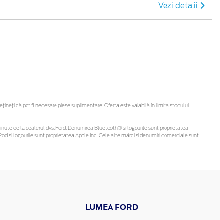
Vezi detalii
neți că pot fi necesare piese suplimentare. Oferta este valabilă în limita stocului
fi obținute de la dealerul dvs. Ford. Denumirea Bluetooth® și logourile sunt proprietatea
od și logourile sunt proprietatea Apple Inc. Celelalte mărci și denumiri comerciale sunt
LUMEA FORD