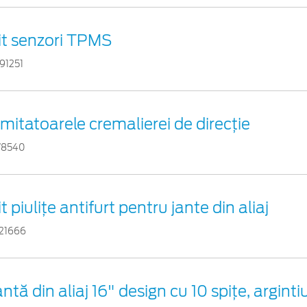
it senzori TPMS
91251
imitatoarele cremalierei de direcţie
78540
it piuliţe antifurt pentru jante din aliaj
21666
antă din aliaj 16" design cu 10 spițe, arginti