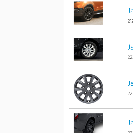
J
21
J
22
J
22
J