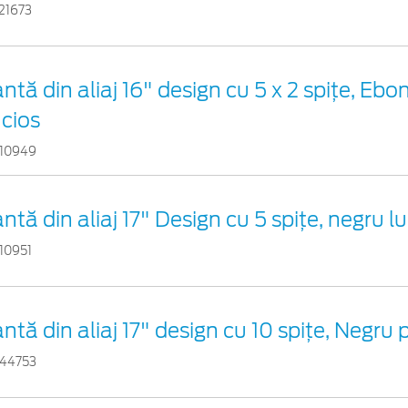
21673
antă din aliaj 16" design cu 5 x 2 spițe, Ebo
ucios
10949
antă din aliaj 17" Design cu 5 spiţe, negru l
10951
antă din aliaj 17" design cu 10 spițe, Negru 
44753