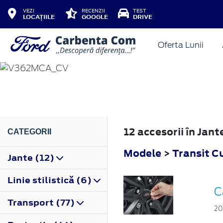
VEZI
RECENZII
TEST
LOCAȚIILE
GOOGLE
DRIVE
Oferta Lunii
TRANSIT CUSTOM
2018
12 accesorii în Jan
CATEGORII
Modele
>
Transit 
Jante (12)
Linie stilistică (6)
C
Transport (77)
20