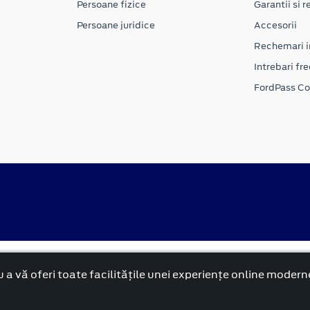
Persoane fizice
Garantii si re
Persoane juridice
Accesorii
Rechemari i
Intrebari fr
FordPass C
alitate
Politica cookies
 a vă oferi toate facilitățile unei experiențe online modern