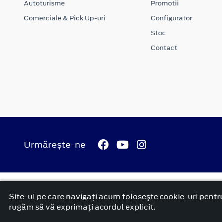
Autoturisme
Promotii
Comerciale & Pick Up-uri
Configurator
Stoc
Contact
Urmărește-ne
© 2026 Ford Carbenta Com
Termeni si conditii
Confidenti
Site-ul pe care navigați acum foloseşte cookie-uri pentru
platformă dezvoltată de Workleto
rugăm să vă exprimați acordul explicit.