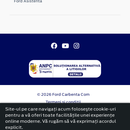
Ford Asistenta
© 2026 Ford Carbenta Com
Termeni si conditii
Confidentialitate
Site-ul pe care navigați acum foloseşte cookie-uri
Politica cookies
pentru a vă oferi toate facilitățile unei experiențe
online moderne. Vă rugăm să vă exprimați acordul
platformă dezvoltată de Workleto
explicit.