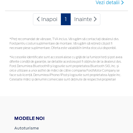
Vezi detalii
Inapoi
1
Inainte
*Preţ recomandat de vânzare, TVA inclus. Vă rugăm să contactaţi dealerul dvs.
Ford pentru costuri suplimentare de montare. Vă rugăm să rețineți că pot fi
necesare piese suplimentare. Oferta este valabilă în limita stocului disponibil.
*Accesoriile identificate sunt accesorii alese cu grijă de la furnizori terți și pot avea
diferite condiții de garanție, iar detaliile acestora pot fi obținute de la dealerul dvs.
Ford. Denumirea Bluetooth® și logourile sunt proprietatea Bluetooth SIG, Inc. și
orice utilizare a unor astfel de mărci de către compania Ford Motor Company se
face sub licență. Denumirea iPhone/iPod și logourile sunt proprietatea Apple Inc.
Celelalte mărci și denumiri comerciale sunt deținute de respectivii proprietari
MODELE NOI
Autoturisme