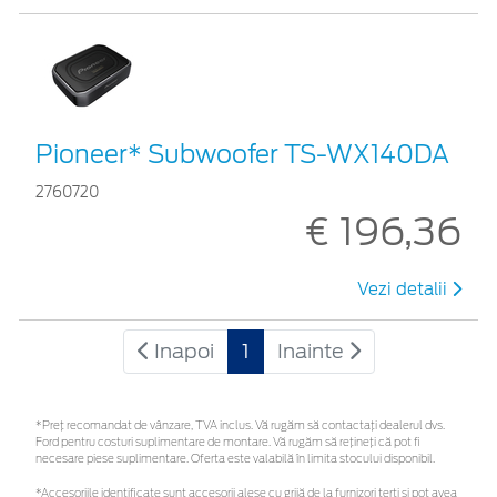
Pioneer* Subwoofer TS-WX140DA
2760720
€ 196,36
Vezi detalii
Inapoi
1
Inainte
*Preţ recomandat de vânzare, TVA inclus. Vă rugăm să contactaţi dealerul dvs.
Ford pentru costuri suplimentare de montare. Vă rugăm să rețineți că pot fi
necesare piese suplimentare. Oferta este valabilă în limita stocului disponibil.
*Accesoriile identificate sunt accesorii alese cu grijă de la furnizori terți și pot avea