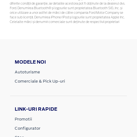
diferite condiții de garanție, iar detaliile acestora pot fi obținute de la dealerul dvs.
Ford. Denumirea Bluetooth® și logourile sunt proprietatea Bluetooth SIG, Inc. și
orice utilizare a unor astfel de mărci de către compania Ford Motor Company se
face sub licență. Denumirea iPhone/iPod și logourile sunt proprietatea Apple Inc.
Celelalte mărci și denumiri comerciale sunt deținute de respectivii proprietari
MODELE NOI
Autoturisme
Comerciale & Pick Up-uri
LINK-URI RAPIDE
Promotii
Configurator