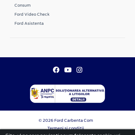
Consum
Ford Video Check
Ford Asistenta
© 2026 Ford Carbenta Com
Termeni si conditii
Confidentialitate