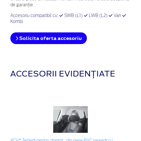
de garanţie.
Accesoriu compatibil cu:
SWB (L1)
LWB (L2)
Van
Kombi
Solicita oferta accesoriu
ACCESORII EVIDENȚIATE
ACV* Tetieră pentru dormit , din piele PVC neagră cu