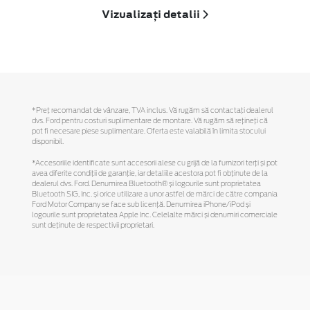
Vizualizați detalii
*Preţ recomandat de vânzare, TVA inclus. Vă rugăm să contactaţi dealerul
dvs. Ford pentru costuri suplimentare de montare. Vă rugăm să reţineţi că
pot fi necesare piese suplimentare. Oferta este valabilă în limita stocului
disponibil.
*Accesoriile identificate sunt accesorii alese cu grijă de la furnizori terți și pot
avea diferite condiții de garanție, iar detaliile acestora pot fi obținute de la
dealerul dvs. Ford. Denumirea Bluetooth® și logourile sunt proprietatea
Bluetooth SIG, Inc. și orice utilizare a unor astfel de mărci de către compania
Ford Motor Company se face sub licență. Denumirea iPhone/iPod și
logourile sunt proprietatea Apple Inc. Celelalte mărci și denumiri comerciale
sunt deținute de respectivii proprietari.