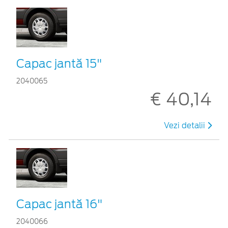
Capac jantă 15"
2040065
€ 40,14
Vezi detalii
Capac jantă 16"
2040066