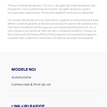
*Preţ recomandat de vânzare, TVA inclus. Vă rugăm să contactaţi dealerul dvs.
Ford pentru costuri suplimentare de montare. Vă rugăm să rețineți că pot fi
necesare piese suplimentare. Oferta este valabilă în limita stocului disponibil.
*Accesoriile identificate sunt accesorii alese cu grijă de la furnizori terți și pot avea
diferite condiții de garanție, iar detaliile acestora pot fi obținute de la dealerul dvs.
Ford. Denumirea Bluetooth® și logourile sunt proprietatea Bluetooth SIG, Inc. și
orice utilizare a unor astfel de mărci de către compania Ford Motor Company se
face sub licență. Denumirea iPhone/iPod și logourile sunt proprietatea Apple Inc.
Celelalte mărci și denumiri comerciale sunt deținute de respectivii proprietari
MODELE NOI
Autoturisme
Comerciale & Pick Up-uri
LINK-URI RAPIDE