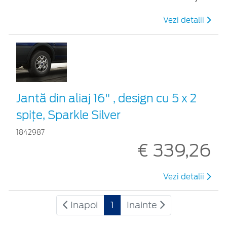
Vezi detalii
Jantă din aliaj 16" , design cu 5 x 2
spiţe, Sparkle Silver
1842987
€ 339,26
Vezi detalii
Inapoi
1
Inainte