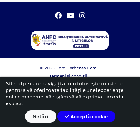
© 2026 Ford Carbenta Com
Termeni si conditii
Confidentialitate
Site-ul pe care navigați acum foloseşte cookie-uri
Politica cookies
pentru a vă oferi toate facilitățile unei experiențe
online moderne. Vă rugăm să vă exprimați acordul
platformă dezvoltată de Workleto
explicit.
Setări
Acceptă cookie