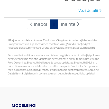
Vezi detalii
Inapoi
1
Inainte
*Preţ recomandat de vânzare, TVA inclus. Vă rugăm să contactaţi dealerul dvs.
Ford pentru costuri suplimentare de montare. Vă rugăm să rețineți că pot fi
necesare piese suplimentare. Oferta este valabilă în limita stocului disponibil.
*Accesoriile identificate sunt accesorii alese cu grijă de la furnizori terți și pot avea
diferite condiții de garanție, iar detaliile acestora pot fi obținute de la dealerul dvs.
Ford. Denumirea Bluetooth® și logourile sunt proprietatea Bluetooth SIG, Inc. și
orice utilizare a unor astfel de mărci de către compania Ford Motor Company se
face sub licență. Denumirea iPhone/iPod și logourile sunt proprietatea Apple Inc.
Celelalte mărci și denumiri comerciale sunt deținute de respectivii proprietari
MODELE NOI