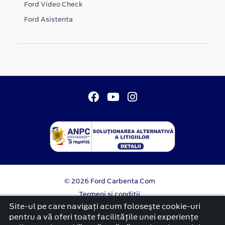
Ford Video Check
Ford Asistenta
© 2026 Ford Carbenta Com
Termeni si conditii
Confidentialitate
Site-ul pe care navigați acum foloseşte cookie-uri
Politica cookies
pentru a vă oferi toate facilitățile unei experiențe