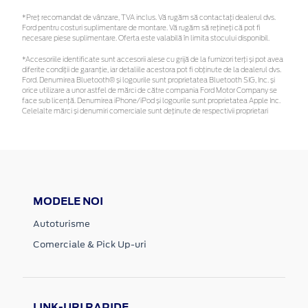
*Preţ recomandat de vânzare, TVA inclus. Vă rugăm să contactaţi dealerul dvs.
Ford pentru costuri suplimentare de montare. Vă rugăm să rețineți că pot fi
necesare piese suplimentare. Oferta este valabilă în limita stocului disponibil.
*Accesoriile identificate sunt accesorii alese cu grijă de la furnizori terți și pot avea
diferite condiții de garanție, iar detaliile acestora pot fi obținute de la dealerul dvs.
Ford. Denumirea Bluetooth® și logourile sunt proprietatea Bluetooth SIG, Inc. și
orice utilizare a unor astfel de mărci de către compania Ford Motor Company se
face sub licență. Denumirea iPhone/iPod și logourile sunt proprietatea Apple Inc.
Celelalte mărci și denumiri comerciale sunt deținute de respectivii proprietari
MODELE NOI
Autoturisme
Comerciale & Pick Up-uri
LINK-URI RAPIDE