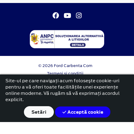
© 2026 Ford Carbenta Com
Termeni si conditii
Confidentialitate
Site-ul pe care navigați acum foloseşte cookie-uri
Politica cookies
pentru a vă oferi toate facilitățile unei experiențe
online moderne. Vă rugăm să vă exprimați acordul
platformă dezvoltată de Workleto
explicit.
Setări
Acceptă cookie