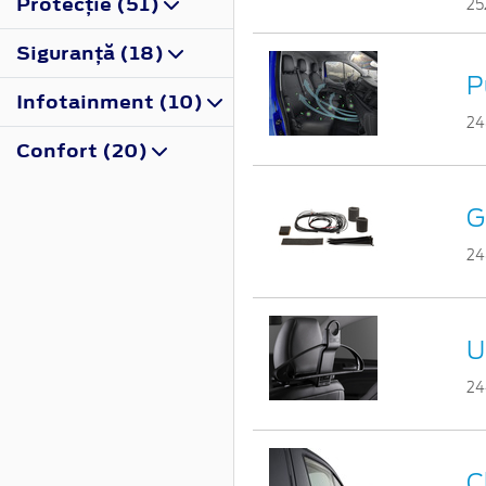
Protecţie (51)
25
Siguranţă (18)
P
Infotainment (10)
24
Confort (20)
G
24
U
24
C