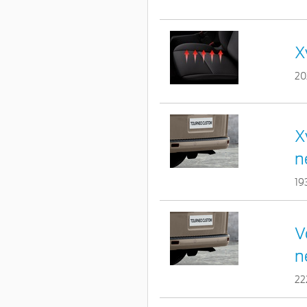
X
20
X
n
19
V
n
22