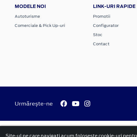
MODELE NOI
LINK-URI RAPIDE
Autoturisme
Promotii
Comerciale & Pick Up-uri
Configurator
Stoc
Contact
Urmărește-ne
© 2026 Ford Carbenta Com
Termeni si conditii
Confidenti
Site-ul pe care navigați acum foloseşte cookie-uri pentru