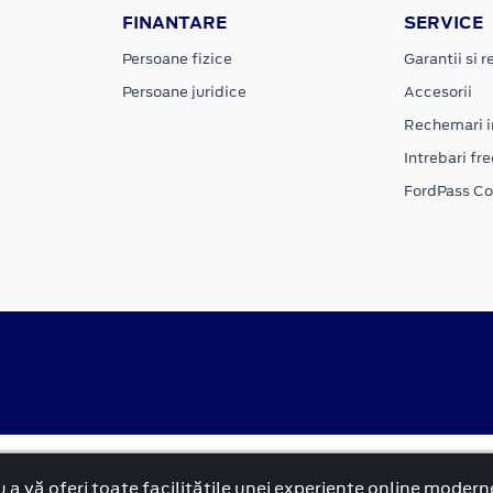
FINANTARE
SERVICE
Persoane fizice
Garantii si re
Persoane juridice
Accesorii
Rechemari i
Intrebari fr
FordPass C
alitate
Politica cookies
 a vă oferi toate facilitățile unei experiențe online modern