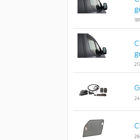
g
18
C
g
21
G
24
C
26