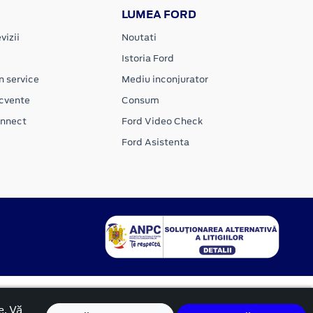
LUMEA FORD
vizii
Noutati
Istoria Ford
n service
Mediu inconjurator
ecvente
Consum
onnect
Ford Video Check
Ford Asistenta
e. Vă