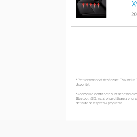
X
20
*Preţ recomandat de vânzare, TVA inclus. Vă
disponibil.
*Accesoriile identificate sunt accesorii ales
Bluetooth SIG, Inc. și orice utilizare a un
deținute de respectivii proprietari