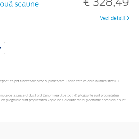
€ 328,49
 două scaune
Vezi detalii
neți că pot fi necesare piese suplimentare. Oferta este valabilă în limita stocului
fi obținute de la dealerul dvs. Ford. Denumirea Bluetooth® și logourile sunt proprietatea
od și logourile sunt proprietatea Apple Inc. Celelalte mărci și denumiri comerciale sunt