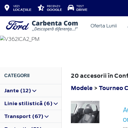
VEZI
RECENZII
TEST
LOCAȚIILE
GOOGLE
DRIVE
Oferta Lunii
TOURNEO CUSTOM
2019
20 accesorii în Co
CATEGORII
Modele
>
Tourneo 
Jante (12)
Linie stilistică (6)
A
Transport (67)
o