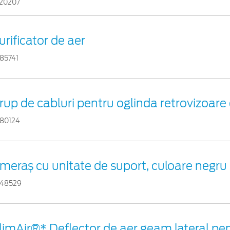
20207
urificator de aer
85741
rup de cabluri pentru oglinda retrovizoare 
80124
meraș cu unitate de suport, culoare negru
48529
limAir®* Deflector de aer geam lateral pe