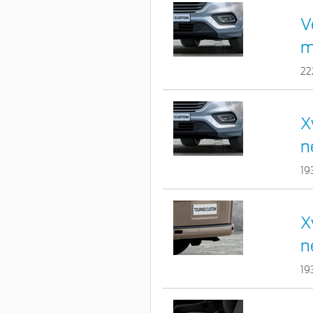
V
m
22
X
n
19
X
n
19