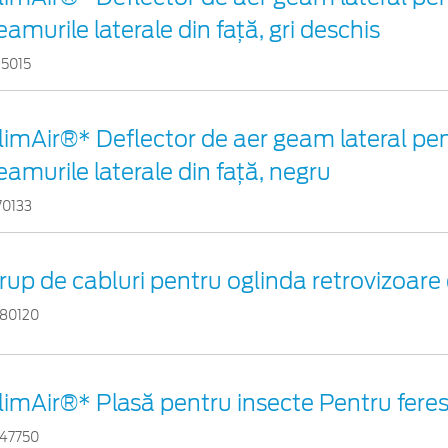
eamurile laterale din faţă, gri deschis
15015
limAir®* Deflector de aer geam lateral pe
eamurile laterale din faţă, negru
70133
rup de cabluri pentru oglinda retrovizoare 
80120
limAir®* Plasă pentru insecte Pentru ferest
47750