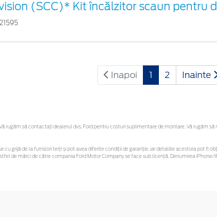
vision (SCC)* Kit încălzitor scaun pentru
21595
Inapoi
1
2
Inainte
 rugăm să contactaţi dealerul dvs. Ford pentru costuri suplimentare de montare. Vă rugăm să reți
e cu grijă de la furnizori terți și pot avea diferite condiții de garanție, iar detaliile acestora pot 
or astfel de mărci de către compania Ford Motor Company se face sub licență. Denumirea iPhone/iP