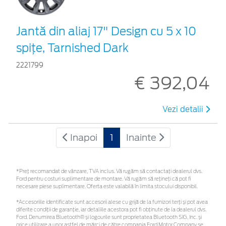
Jantă din aliaj 17" Design cu 5 x 10
spițe, Tarnished Dark
2221799
€ 392,04
Vezi detalii
Inapoi
1
Inainte
*Preţ recomandat de vânzare, TVA inclus. Vă rugăm să contactaţi dealerul dvs.
Ford pentru costuri suplimentare de montare. Vă rugăm să rețineți că pot fi
necesare piese suplimentare. Oferta este valabilă în limita stocului disponibil.
*Accesoriile identificate sunt accesorii alese cu grijă de la furnizori terți și pot avea
diferite condiții de garanție, iar detaliile acestora pot fi obținute de la dealerul dvs.
Ford. Denumirea Bluetooth® și logourile sunt proprietatea Bluetooth SIG, Inc. și
orice utilizare a unor astfel de mărci de către compania Ford Motor Company se