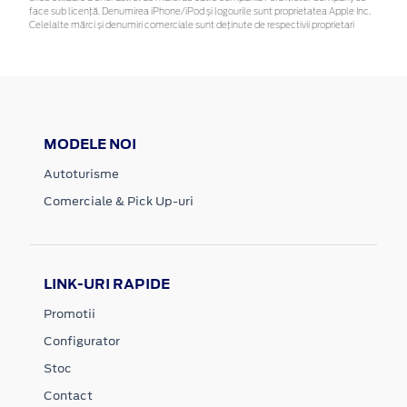
face sub licență. Denumirea iPhone/iPod și logourile sunt proprietatea Apple Inc.
Celelalte mărci și denumiri comerciale sunt deținute de respectivii proprietari
MODELE NOI
Autoturisme
Comerciale & Pick Up-uri
LINK-URI RAPIDE
Promotii
Configurator
Stoc
Contact