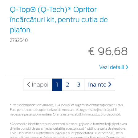
Q-Top® (Q-Tech)* Opritor
încărcături kit, pentru cutia de
plafon
2792540
€ 96,68
Vezi detalii
Inapoi
1
2
3
Inainte
*Preţ recomandat de vânzare, TVA inclus. Vă rugăm să contactaţi dealerul dvs.
Ford pentru costuri suplimentare de montare. Vă rugăm să rețineți că pot fi
necesare piese suplimentare. Oferta este valabilă în limita stocului disponibil.
*Accesoriile identificate sunt accesorii alese cu grijă de la furnizori terți și pot avea
diferite condiții de garanție, iar detaliile acestora pot fi obținute de la dealerul dvs.
Ford. Denumirea Bluetooth® și logourile sunt proprietatea Bluetooth SIG, Inc. și
orice utilizare a unor astfel de mărci de către compania Ford Motor Company se