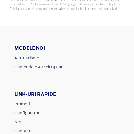
face sub licență. Denumirea iPhone/iPod și logourile sunt proprietatea Apple Inc.
Celelalte mărci și denumiri comerciale sunt deținute de respectivii proprietari
MODELE NOI
Autoturisme
Comerciale & Pick Up-uri
LINK-URI RAPIDE
Promotii
Configurator
Stoc
Contact