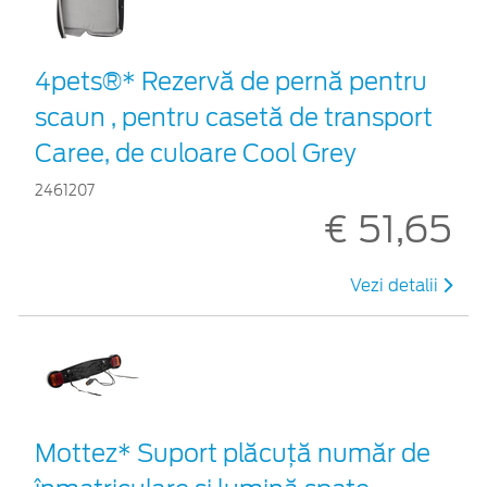
4pets®* Rezervă de pernă pentru
scaun , pentru casetă de transport
Caree, de culoare Cool Grey
2461207
€ 51,65
Vezi detalii
Mottez* Suport plăcuță număr de