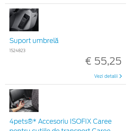
Suport umbrelă
1524823
€ 55,25
Vezi detalii
4pets®* Accesoriu ISOFIX Caree
pentru cutiile de transport Caree,